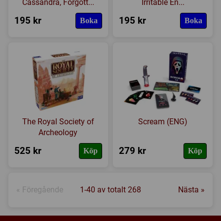
Cassandra, Forgott...
Irritable En...
195 kr
195 kr
Boka
Boka
The Royal Society of
Scream (ENG)
Archeology
525 kr
279 kr
Köp
Köp
« Föregående
1-40 av totalt 268
Nästa »