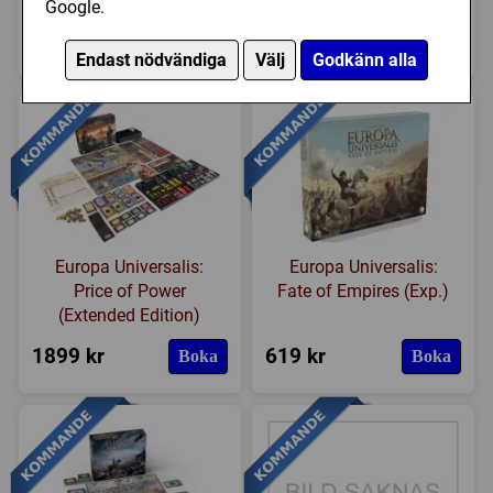
Role Adventures
Curse of Jack Parrot
Google.
235 kr
195 kr
Boka
Boka
Endast nödvändiga
Välj
Godkänn alla
Europa Universalis:
Europa Universalis:
Price of Power
Fate of Empires (Exp.)
(Extended Edition)
1899 kr
619 kr
Boka
Boka