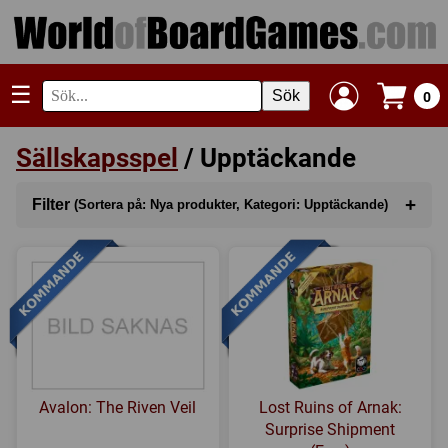
☰
Sök
0
Sällskapsspel
/ Upptäckande
+
Filter
(Sortera på: Nya produkter, Kategori: Upptäckande)
Sortera på
(Nya produkter)
Kategori
(Upptäckande)
Serie
Tillverkare
Avalon: The Riven Veil
Lost Ruins of Arnak:
Regler
Surprise Shipment