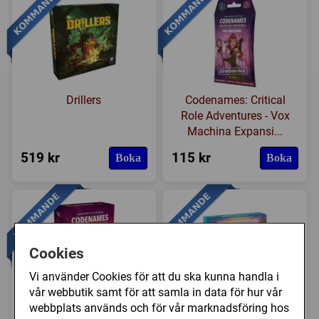
Drillers
Codenames: Critical
Role Adventures - Vox
Machina Expansi...
519 kr
115 kr
Boka
Boka
Cookies
Vi använder Cookies för att du ska kunna handla i
vår webbutik samt för att samla in data för hur vår
Codenames: Critical
Lost in Adventure: The
webbplats används och för vår marknadsföring hos