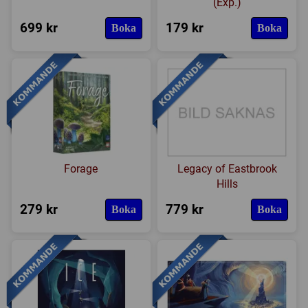
(Exp.)
Expansioner
699 kr
179 kr
Boka
Boka
I lager
Forage
Legacy of Eastbrook
Hills
279 kr
779 kr
Boka
Boka