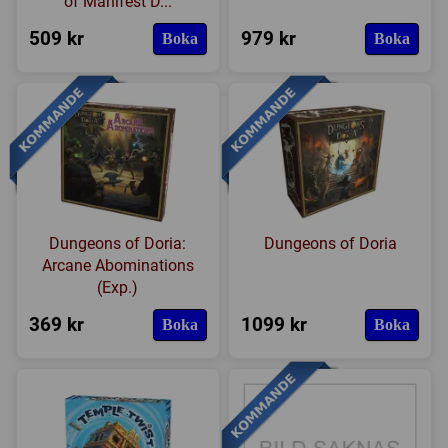
of Manifest D...
509 kr
979 kr
Boka
Boka
Dungeons of Doria:
Dungeons of Doria
Arcane Abominations
(Exp.)
369 kr
1099 kr
Boka
Boka