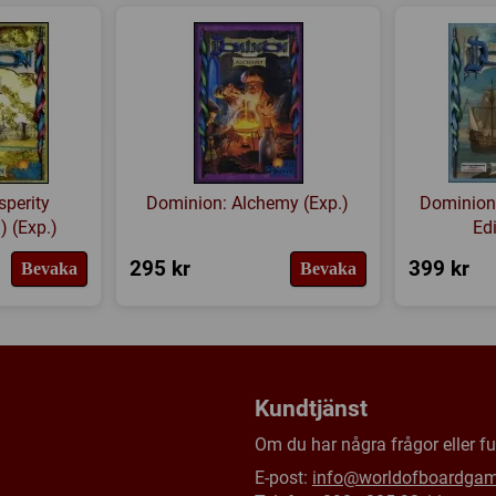
sperity
Dominion: Alchemy (Exp.)
Dominion
) (Exp.)
Edi
295 kr
399 kr
Bevaka
Bevaka
Kundtjänst
Om du har några frågor eller fun
E-post:
info@worldofboardga