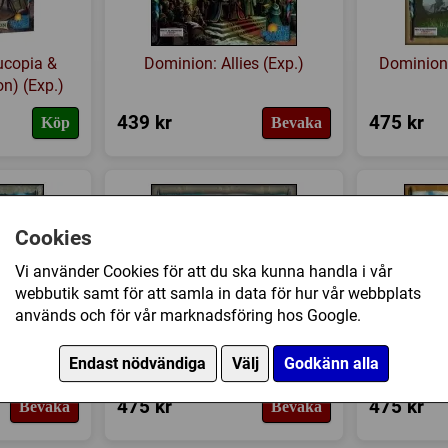
ucopia &
Dominion: Allies (Exp.)
Dominion:
on) (Exp.)
439 kr
475 kr
Köp
Bevaka
Cookies
Vi använder Cookies för att du ska kunna handla i vår
webbutik samt för att samla in data för hur vår webbplats
används och för vår marknadsföring hos Google.
ue (Second
Dominion (Second Edition)
Dominion
Endast nödvändiga
Välj
Godkänn alla
xp.)
475 kr
475 kr
Bevaka
Bevaka