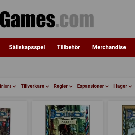
Sällskapsspel
Tillbehör
Merchandise
Tillverkare
Regler
Expansioner
I lager
inion)