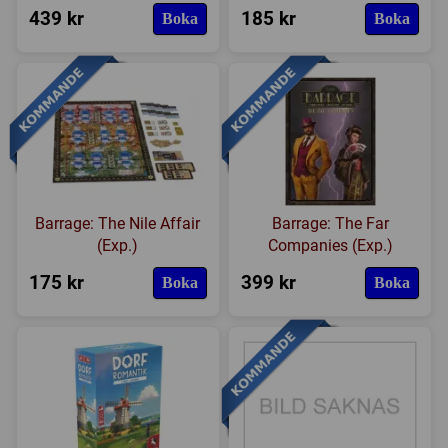
439 kr
185 kr
Boka
Boka
Expansioner
I lager
Barrage: The Nile Affair
Barrage: The Far
(Exp.)
Companies (Exp.)
175 kr
399 kr
Boka
Boka