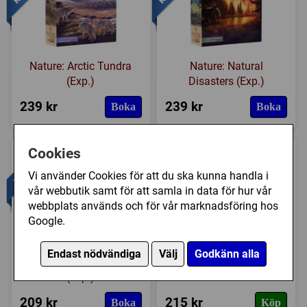
Nature: Arctic Tundra
Nature: Natural
(Exp.)
Disasters (Exp.)
239 kr
239 kr
Boka
Boka
Cookies
Vi använder Cookies för att du ska kunna handla i
vår webbutik samt för att samla in data för hur vår
webbplats används och för vår marknadsföring hos
Google.
Evergreen: Cherry
Oddland
Endast nödvändiga
Välj
Godkänn alla
Blossoms and Bamboo
(Exp.)
209 kr
215 kr
Boka
Köp