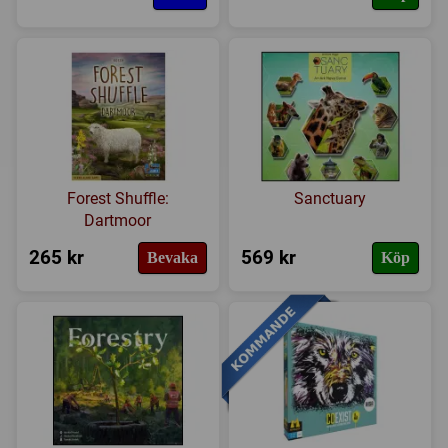
Forest Shuffle:
Sanctuary
Dartmoor
265 kr
569 kr
Bevaka
Köp