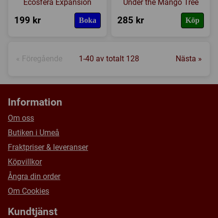
Ecosfera Expansion
Under the Mango Tree
199 kr
285 kr
Boka
Köp
« Föregående
1-40 av totalt 128
Nästa »
Information
Om oss
Butiken i Umeå
Fraktpriser & leveranser
Köpvillkor
Ångra din order
Om Cookies
Kundtjänst