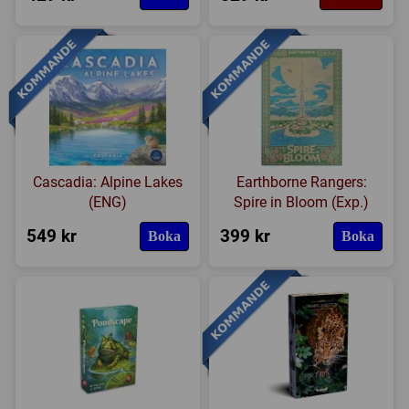
Cascadia: Alpine Lakes
Earthborne Rangers:
(ENG)
Spire in Bloom (Exp.)
549 kr
399 kr
Boka
Boka