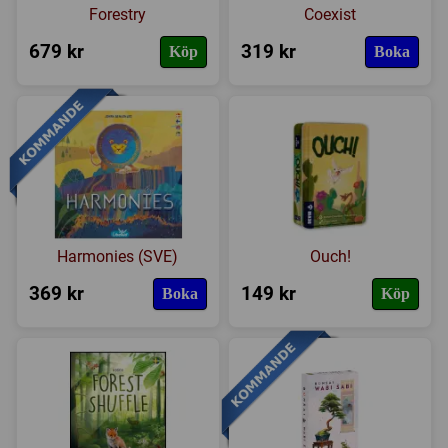
Forestry
Coexist
679 kr
319 kr
Köp
Boka
Harmonies (SVE)
Ouch!
369 kr
149 kr
Boka
Köp