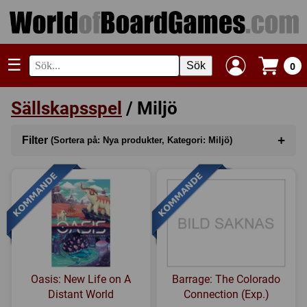
☰
Sök
0
Sällskapsspel
/ Miljö
+
Filter
(Sortera på: Nya produkter, Kategori: Miljö)
Sortera på
(Nya produkter)
Kategori
(Miljö)
Serie
Tillverkare
Oasis: New Life on A
Barrage: The Colorado
Regler
Distant World
Connection (Exp.)