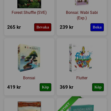
Forest Shuffle (SVE)
Bonsai: Wabi Sabi
(Exp.)
265 kr
239 kr
Bevaka
Boka
Bonsai
Flutter
419 kr
369 kr
Köp
Köp