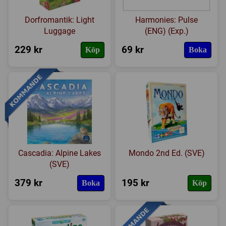
Dorfromantik: Light
Harmonies: Pulse
Luggage
(ENG) (Exp.)
229 kr
69 kr
Köp
Boka
Cascadia: Alpine Lakes
Mondo 2nd Ed. (SVE)
(SVE)
379 kr
195 kr
Boka
Köp