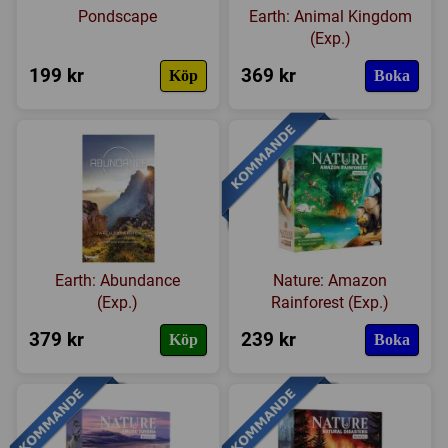
Pondscape
Earth: Animal Kingdom
(Exp.)
199 kr
369 kr
Köp
Boka
Earth: Abundance
Nature: Amazon
(Exp.)
Rainforest (Exp.)
379 kr
239 kr
Köp
Boka