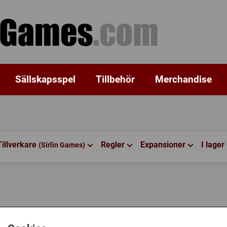
Sällskapsspel
Tillbehör
Merchandise
Tillverkare
Regler
Expansioner
I lager
(Sirlin Games)