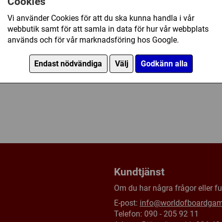
Cookies
Vi använder Cookies för att du ska kunna handla i vår
webbutik samt för att samla in data för hur vår webbplats
används och för vår marknadsföring hos Google.
Endast nödvändiga
Välj
Godkänn alla
Kundtjänst
Om du har några frågor eller fun
E-post:
info@worldofboardga
Telefon: 090 - 205 92 11