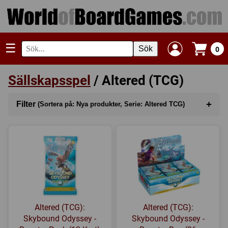
☰
Sök
0
Sällskapsspel
/ Altered (TCG)
+
Filter
(Sortera på: Nya produkter, Serie: Altered TCG)
Sortera på
(Nya produkter)
Kategori
Serie
(Altered (TCG))
Tillverkare
Altered (TCG):
Altered (TCG):
Regler
Skybound Odyssey -
Skybound Odyssey -