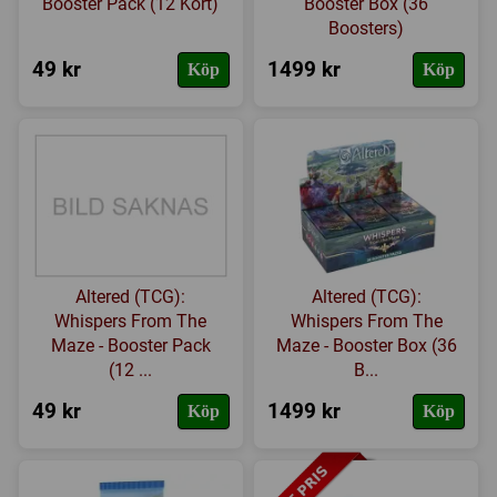
Booster Pack (12 Kort)
Booster Box (36
Expansioner
Boosters)
49 kr
1499 kr
Köp
Köp
I lager
Altered (TCG):
Altered (TCG):
Whispers From The
Whispers From The
Maze - Booster Pack
Maze - Booster Box (36
(12 ...
B...
49 kr
1499 kr
Köp
Köp