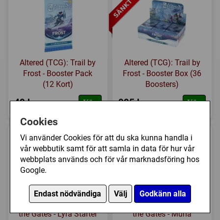
Altered (TCG): Trail by
Altered (TCG): Trail by
Frost - Booster Pack
Frost - Booster Box (36
(12 Kort)
Boosters)
49 kr
995 kr
Köp
Köp
(1499 kr)
Cookies
Vi använder Cookies för att du ska kunna handla i
vår webbutik samt för att samla in data för hur vår
webbplats används och för vår marknadsföring hos
Google.
Endast nödvändiga
Välj
Godkänn alla
Altered (TCG): Beyond
Altered (TCG): Beyond
the Gates - Lyra Starter
the Gates - Muna