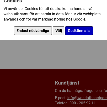
Cookies
Vi använder Cookies för att du ska kunna handla i vår
webbutik samt för att samla in data för hur vår webbplats
används och för vår marknadsföring hos Google.
Endast nödvändiga
Välj
Godkänn alla
Kundtjänst
Om du har några frågor eller fun
E-post:
info@worldofboardga
Telefon: 090 - 205 92 11