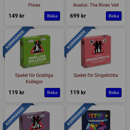
Pixies
Avalon: The Riven Veil
149 kr
699 kr
Boka
Boka
Spelet för Gnälliga
Spelet för Singeltrötta
Kollegor
119 kr
119 kr
Boka
Boka