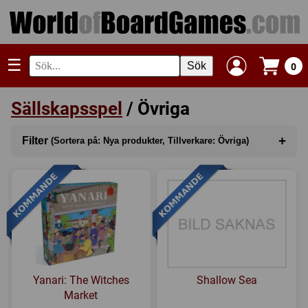
☰
Sök
0
Sällskapsspel
/ Övriga
+
Filter
(Sortera på: Nya produkter, Tillverkare: Övriga)
Sortera på
(Nya produkter)
Kategori
Serie
Tillverkare
(Övriga)
Yanari: The Witches
Shallow Sea
Regler
Market