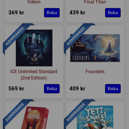
Odéon
Final Titan
369 kr
439 kr
Boka
Boka
ICE Unlimited Standard
Founders
(2nd Edition)
569 kr
409 kr
Boka
Boka