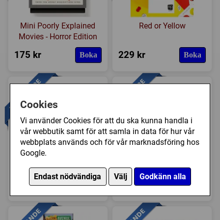
Mini Poorly Explained
Red or Yellow
Movies - Horror Edition
175 kr
229 kr
Boka
Boka
Cookies
Vi använder Cookies för att du ska kunna handla i
vår webbutik samt för att samla in data för hur vår
webbplats används och för vår marknadsföring hos
Google.
Mini Rogue: The
Mini Rogue: Glittering
Council
Throne (Exp.)
Endast nödvändiga
Välj
Godkänn alla
315 kr
165 kr
Boka
Boka