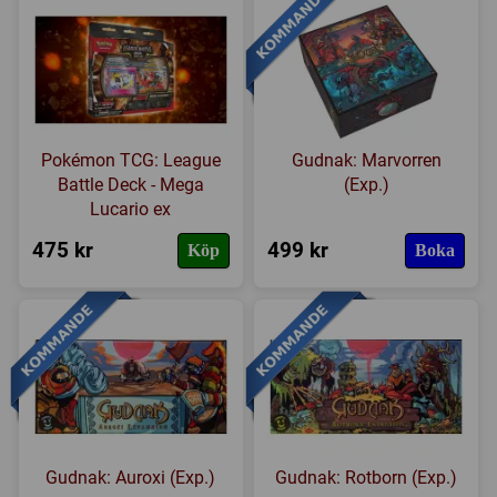
Pokémon TCG: League
Gudnak: Marvorren
Battle Deck - Mega
(Exp.)
Lucario ex
475 kr
499 kr
Köp
Boka
Gudnak: Auroxi (Exp.)
Gudnak: Rotborn (Exp.)