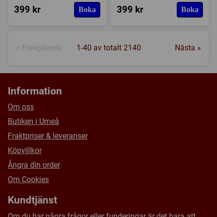
399 kr
399 kr
Boka
Boka
« Föregående
1-40 av totalt 2140
Nästa »
Information
Om oss
Butiken i Umeå
Fraktpriser & leveranser
Köpvillkor
Ångra din order
Om Cookies
Kundtjänst
Om du har några frågor eller funderingar är det bara att