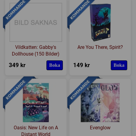
Vildkatten: Gabby's
Are You There, Spirit?
Dollhouse (150 Bilder)
349 kr
149 kr
Boka
Boka
Oasis: New Life on A
Evenglow
Distant World