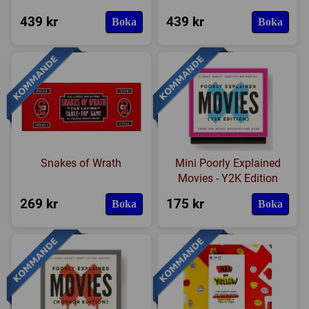
439 kr
439 kr
Boka
Boka
Snakes of Wrath
Mini Poorly Explained
Movies - Y2K Edition
269 kr
175 kr
Boka
Boka