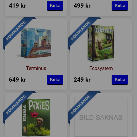
419 kr
499 kr
Boka
Boka
Expansioner
I lager
Terminus
Ecosystem
649 kr
249 kr
Boka
Boka