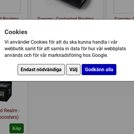
d Realms -
Sorcery: Contested Realms -
Sorcery: 
Pack (15
Gothic Booster Box (36
Arthuria
Cookies
Boosters)
Vi använder Cookies för att du ska kunna handla i vår
1649 kr
75 kr
Bevaka
Bevaka
webbutik samt för att samla in data för hur vår webbplats
används och för vår marknadsföring hos Google.
Endast nödvändiga
Välj
Godkänn alla
ed Realm -
boosters)
Köp