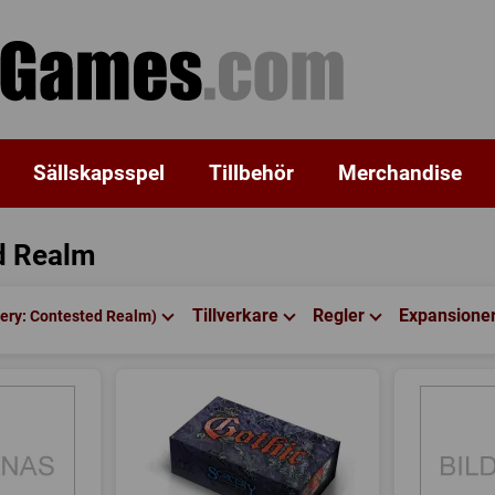
Sällskapsspel
Tillbehör
Merchandise
d Realm
Tillverkare
Regler
Expansione
cery: Contested Realm)