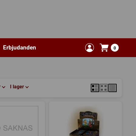
Erbjudanden
0
r
I lager