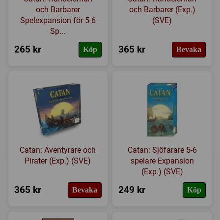
Regler
och Barbarer
och Barbarer (Exp.)
Spelexpansion för 5-6
(SVE)
Expansioner
Sp...
265 kr
365 kr
Köp
Bevaka
I lager
Catan: Äventyrare och
Catan: Sjöfarare 5-6
Pirater (Exp.) (SVE)
spelare Expansion
(Exp.) (SVE)
365 kr
249 kr
Bevaka
Köp