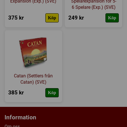
Expansion (Exp.) (SVE)
Spelarexpansion för 5-
6 Spelare (Exp.) (SVE)
375 kr
249 kr
Köp
Köp
Catan (Settlers från
Catan) (SVE)
385 kr
Köp
Information
Om oss