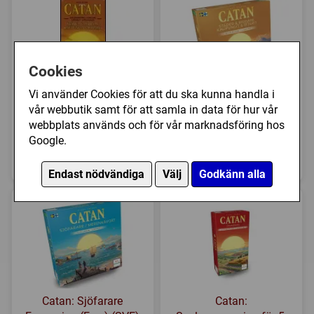
Cookies
Vi använder Cookies för att du ska kunna handla i
Catan: Städer och
Catan: Städer och
vår webbutik samt för att samla in data för hur vår
Riddare 5-6 spelare
Riddare Expansion
webbplats används och för vår marknadsföring hos
Expansion (Exp.) (...
(Exp.) (SVE)
Google.
219 kr
399 kr
Bevaka
Bevaka
Endast nödvändiga
Välj
Godkänn alla
Catan: Sjöfarare
Catan: