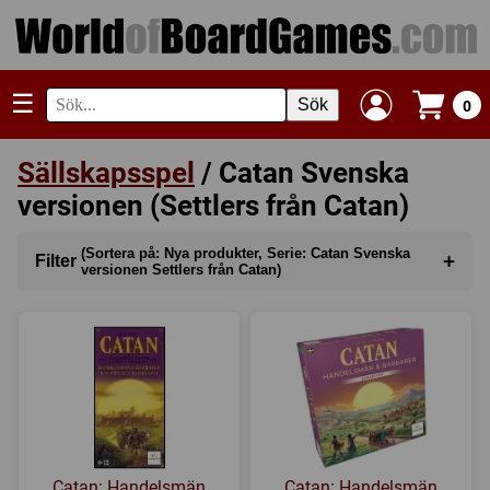
☰
Sök
0
Sällskapsspel
/ Catan Svenska
versionen (Settlers från Catan)
(Sortera på: Nya produkter, Serie: Catan Svenska
+
Filter
versionen Settlers från Catan)
Sortera på
(Nya produkter)
Kategori
Serie
(Catan Svenska versionen (Settlers från Catan))
Tillverkare
Catan: Handelsmän
Catan: Handelsmän