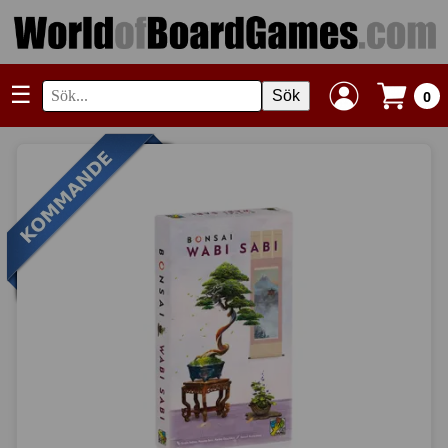
☰
Sök
0