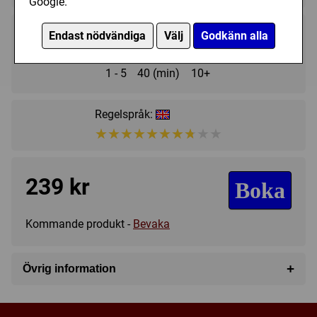
Google.
Endast nödvändiga
Välj
Godkänn alla
1 - 5
40 (min)
10+
Regelspråk:
★★★★★★★★★★
★★★★★★★★★★
239 kr
Boka
Kommande produkt -
Bevaka
+
Övrig information
Speltyp:
Familjespel
Kategori:
Miljö
,
Pussel