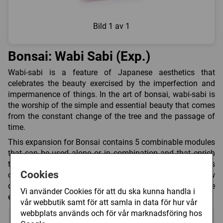
Bild
1 av 1
Bonsai: Wabi Sabi (Exp.)
Wabi-sabi is a feature of Japanese aesthetics that
celebrates the beauty exercised by the imperfection and
impermanence of things. In the art of bonsai, wabi-sabi is
the worship of the simple and essential beauty that comes
from the constant change of the tree and the passage of
time.
This expansion for Bonsai contains 5 combinable modules
that can be used alone or in combination and that enrich
the game experience by introducing some specific aspects
Cookies
of the ancestral art of bonsai: the Shitakusa, new
objectives, the 5th player, techniques, and a solo mode
Vi använder Cookies för att du ska kunna handla i
expansion with 2 additional scenarios.
vår webbutik samt för att samla in data för hur vår
webbplats används och för vår marknadsföring hos
Detta är en expansion till:
Bonsai