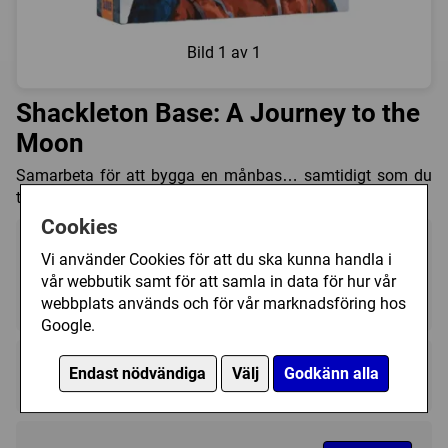
Bild
1 av 1
Shackleton Base: A Journey to the
Moon
Samarbeta för att bygga en månbas… samtidigt som du
tävlar om inflytande och poäng för ditt företag.
Cookies
Vi använder Cookies för att du ska kunna handla i
vår webbutik samt för att samla in data för hur vår
1 - 4
60 - 120 (min)
14+
webbplats används och för vår marknadsföring hos
Google.
Regelspråk:
Endast nödvändiga
Välj
Godkänn alla
★★★★★★★★★★
★★★★★★★★★★