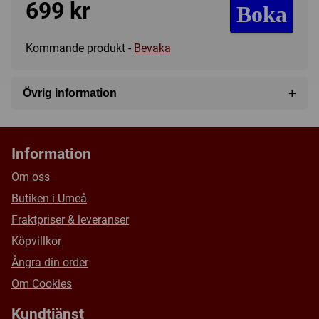
699 kr
Boka
Kommande produkt -
Bevaka
+
Övrig information
Speltyp:
Strategispel
Kategori:
Rymden
,
Science Fiction
,
Upptäckande
,
Spel
Information
för 1 spelare
Tillverkare:
Övriga
Om oss
Länkar:
BoardGameGeek
Butiken i Umeå
Försälj. rank:
14588/18139
Fraktpriser & leveranser
Köpvillkor
Ångra din order
Om Cookies
Kundtjänst