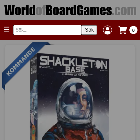
☰
Sök
0