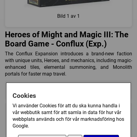
Bild
1 av 1
Heroes of Might and Magic III: The
Board Game - Conflux (Exp.)
The Conflux Expansion introduces a brand-new faction
with unique units, Heroes, and mechanics, including magic-
enhanced tiles, elemental summoning, and Monolith
portals for faster map travel.
Detta är en expansion till:
Heroes of Might & Magic III:
The Board Game
Cookies
Vi använder Cookies för att du ska kunna handla i
vår webbutik samt för att samla in data för hur vår
webbplats används och för vår marknadsföring hos
Google.
1 - 4
90 - 120 (min)
14+