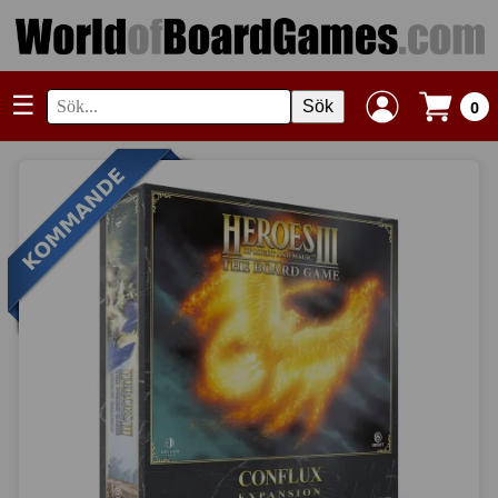
☰
Sök
0