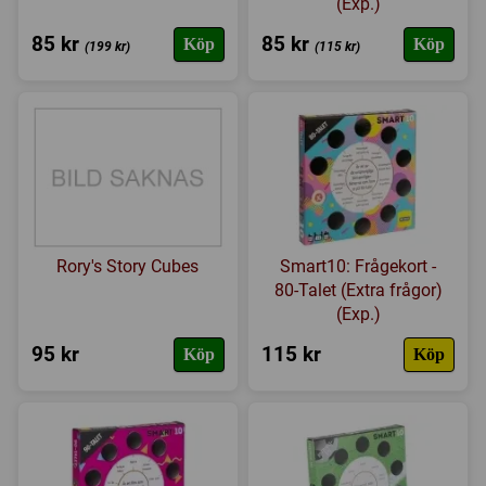
(Exp.)
Expansioner
85 kr
85 kr
Köp
Köp
(199 kr)
(115 kr)
I lager
Rory's Story Cubes
Smart10: Frågekort -
80-Talet (Extra frågor)
(Exp.)
95 kr
115 kr
Köp
Köp