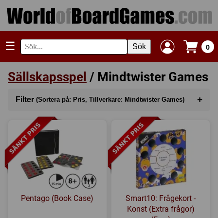
☰
Sök
0
Sällskapsspel
/ Mindtwister Games
+
Filter
(Sortera på: Pris, Tillverkare: Mindtwister Games)
Sortera på
(Pris)
Kategori
Serie
Tillverkare
(Mindtwister Games)
Pentago (Book Case)
Smart10: Frågekort -
Regler
Konst (Extra frågor)