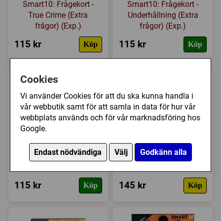
Smart10: Frågekort -
Smart10: Frågekort -
True Crime (Extra
Underhållning (Extra
frågor) (Exp.)
frågor) (Exp.)
115 kr
115 kr
Köp
Köp
Cookies
Vi använder Cookies för att du ska kunna handla i
vår webbutik samt för att samla in data för hur vår
webbplats används och för vår marknadsföring hos
Google.
Smart10: Frågekort -
Smart10 Junior:
Endast nödvändiga
Välj
Godkänn alla
Vetenskap (Extra
Frågekort 2 (Extra
frågor) (Exp.)
frågor) (Exp.)
115 kr
145 kr
Köp
Köp