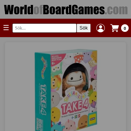
☰
Sök
0