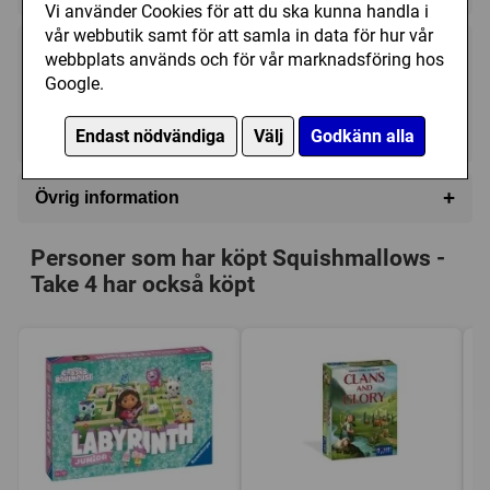
Vi använder Cookies för att du ska kunna handla i
vår webbutik samt för att samla in data för hur vår
webbplats används och för vår marknadsföring hos
239 kr
Köp
Google.
Ej i lager, leveranstid 10-14 vardagar
Endast nödvändiga
Välj
Godkänn alla
+
Övrig information
Speltyp:
Kortspel
Personer som har köpt Squishmallows -
Kategori:
Samla serier
Take 4 har också köpt
Tillverkare:
Mindtwister Games
Länkar:
Regler
Försälj. rank:
1563/18137