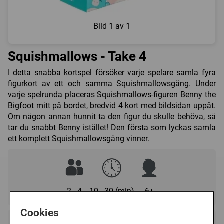
Bild
1 av 1
Squishmallows - Take 4
I detta snabba kortspel försöker varje spelare samla fyra
figurkort av ett och samma Squishmallowsgäng. Under
varje spelrunda placeras Squishmallows-figuren Benny the
Bigfoot mitt på bordet, bredvid 4 kort med bildsidan uppåt.
Om någon annan hunnit ta den figur du skulle behöva, så
tar du snabbt Benny istället! Den första som lyckas samla
ett komplett Squishmallowsgäng vinner.
2 - 4
10 - 30 (min)
6+
Cookies
Regelspråk: