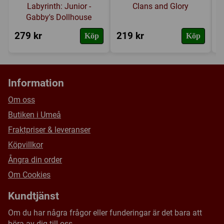
Labyrinth: Junior -
Clans and Glory
Gabby's Dollhouse
279 kr
219 kr
2
Köp
Köp
Information
Om oss
Butiken i Umeå
Fraktpriser & leveranser
Köpvillkor
Ångra din order
Om Cookies
Kundtjänst
Om du har några frågor eller funderingar är det bara att
höra av dig till oss.