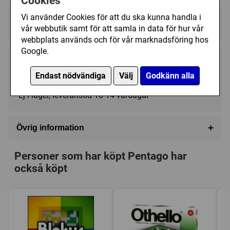
Cookies
Denna variant av Pentago har ett mekaniskt system för
vridning av spelplanen.
Regelspråk:
Vi använder Cookies för att du ska kunna handla i
★★★★★★★★★★
★★★★★★★★★★
vår webbutik samt för att samla in data för hur vår
webbplats används och för vår marknadsföring hos
Google.
185 kr
Köp
Endast nödvändiga
Välj
Godkänn alla
Ej i lager, leveranstid 10-14 vardagar
+
Övrig information
Speltyp:
Strategispel
Personer som har köpt Pentago har
Serie:
Årets Vuxenspel
också köpt
Kategori:
Abstrakt strategi
Tillverkare:
Mindtwister Games
Länkar:
Regler
,
Tillverkarens hemsida
Försälj. rank:
3017/18137