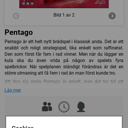
Bild
1 av 2
Pentago
Pentago är ett helt nytt brädspel i klassisk anda. Det är ett
snabbt och roligt strategispel, lika enkelt som raffinerat.
Den som först får fem i rad vinner. Men när du lägger en
kula ska du även vrida på någon av spelets fyra
spelbrickor. När spelplanen ständigt förändras är det en
större utmaning att få fem i rad än man först kunde tro.
Att lära sig spela Pentago är enkelt, men det tar tid att
bemästra. Så lägg, vrid, och hoppas att motståndaren inte
Läs mer
genomskådat din strategi!
Pentago blev i Sverige utsett till Årets Vuxenspel 2005, i
april i år vann spelet amerikanska Mensas pris Mensa
Select, i maj blev det Årets Spel i Frankrike, och i september
2
30 (min)
8+
även Årets Spel i Finland!