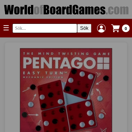
☰
Sök
0