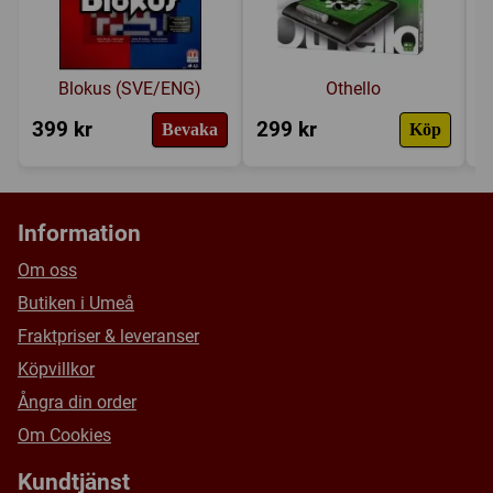
Blokus (SVE/ENG)
Othello
399 kr
299 kr
3
Bevaka
Köp
Information
Om oss
Butiken i Umeå
Fraktpriser & leveranser
Köpvillkor
Ångra din order
Om Cookies
Kundtjänst