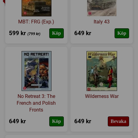
MBT: FRG (Exp.)
Italy 43
599 kr
649 kr
Köp
Köp
(799 kr)
No Retreat 3: The
Wilderness War
French and Polish
Fronts
649 kr
649 kr
Köp
Bevaka