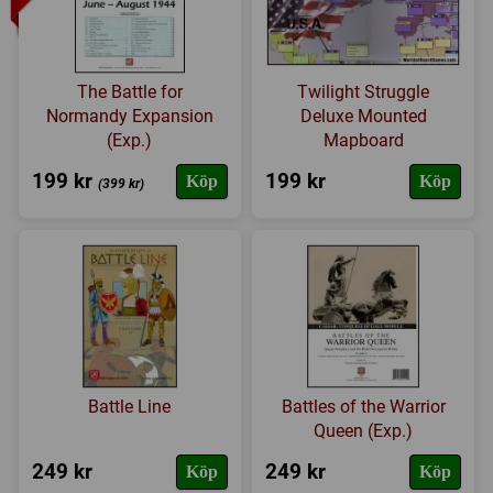
The Battle for
Twilight Struggle
Normandy Expansion
Deluxe Mounted
(Exp.)
Mapboard
199 kr
199 kr
Köp
Köp
(399 kr)
Battle Line
Battles of the Warrior
Queen (Exp.)
249 kr
249 kr
Köp
Köp