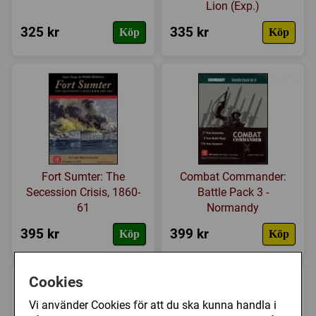
Lion (Exp.)
325 kr
335 kr
Köp
Köp
Fort Sumter: The
Combat Commander:
Secession Crisis, 1860-
Battle Pack 3 -
61
Normandy
395 kr
399 kr
Köp
Köp
Cookies
Vi använder Cookies för att du ska kunna handla i