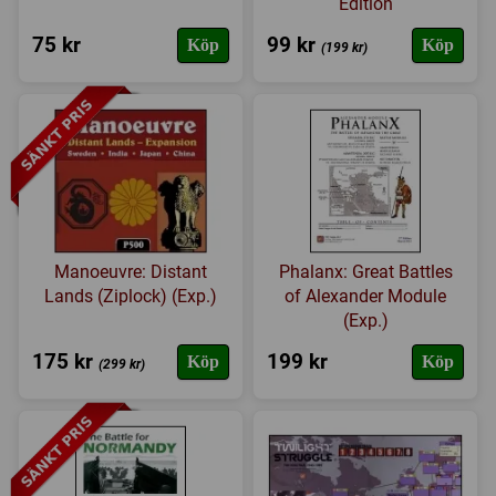
Edition
Expansioner
75 kr
99 kr
Köp
Köp
(199 kr)
I lager
Manoeuvre: Distant
Phalanx: Great Battles
Lands (Ziplock) (Exp.)
of Alexander Module
(Exp.)
175 kr
199 kr
Köp
Köp
(299 kr)