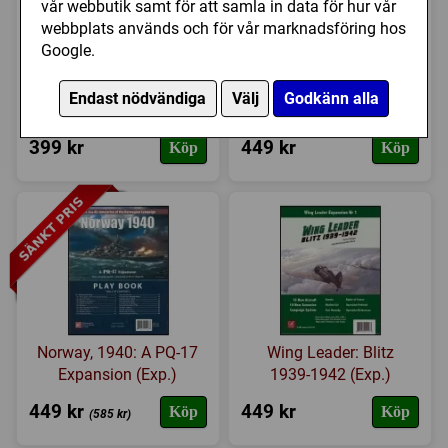
vår webbutik samt för att samla in data för hur vår
webbplats används och för vår marknadsföring hos
Google.
Tank Duel: Tank Pack
MBT: 4CMBG (Exp.)
Endast nödvändiga
Välj
Godkänn alla
#1 (Exp.)
399 kr
449 kr
Köp
Köp
Norway, 1940: A PQ-17
Wing Leader: Blitz
Expansion (Exp.)
1939-1942 (Exp.)
449 kr
449 kr
Köp
Köp
(585 kr)