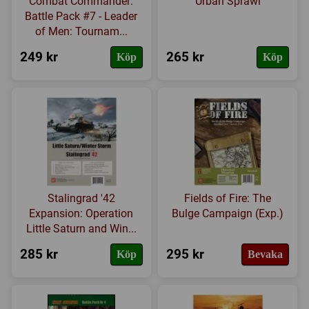
Combat Commander:
Urban Sprawl
Battle Pack #7 - Leader
of Men: Tournam...
249 kr
265 kr
Köp
Köp
Stalingrad '42
Fields of Fire: The
Expansion: Operation
Bulge Campaign (Exp.)
Little Saturn and Win...
285 kr
295 kr
Köp
Bevaka