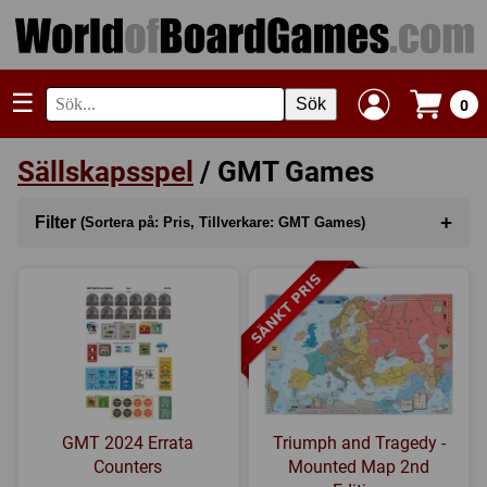
☰
Sök
0
Sällskapsspel
/ GMT Games
+
Filter
(Sortera på: Pris, Tillverkare: GMT Games)
Sortera på
(Pris)
Kategori
Serie
Tillverkare
(GMT Games)
GMT 2024 Errata
Triumph and Tragedy -
Regler
Counters
Mounted Map 2nd