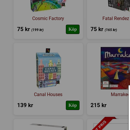
Cosmic Factory
Fatal Rendez
75 kr
75 kr
Köp
(199 kr)
(165 kr)
Canal Houses
Marrake
139 kr
215 kr
Köp