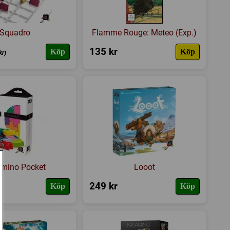
Squadro
Flamme Rouge: Meteo (Exp.)
135 kr
Köp
Köp
kr)
amino Pocket
Looot
249 kr
Köp
Köp