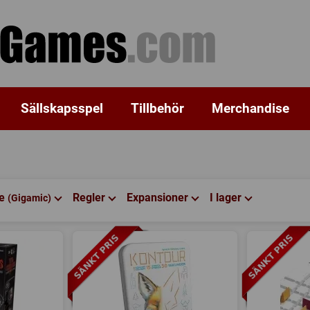
Sällskapsspel
Tillbehör
Merchandise
re
Regler
Expansioner
I lager
(Gigamic)