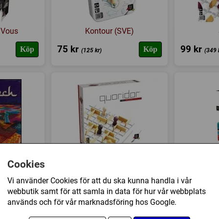
 Vous
Kontour (SVE)
75 kr
99 kr
Köp
Köp
(125 kr)
(349 
ch
Quoridor Mini
Kat
Cookies
215 kr
225 kr
Köp
Köp
Vi använder Cookies för att du ska kunna handla i vår
webbutik samt för att samla in data för hur vår webbplats
används och för vår marknadsföring hos Google.