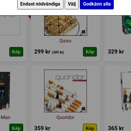
Endast nödvändiga
Välj
Godkänn alla
Quixo
299 kr
329 kr
Köp
Köp
(385 kr)
c-Man
Quoridor
359 kr
365 kr
Köp
Köp