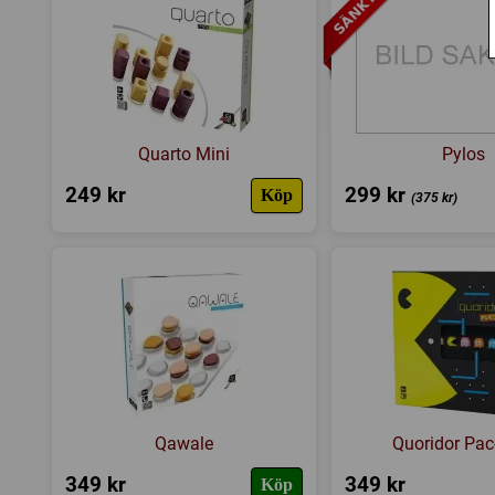
Quarto Mini
Pylos
249 kr
299 kr
Köp
(375 kr)
Qawale
Quoridor Pa
349 kr
349 kr
Köp