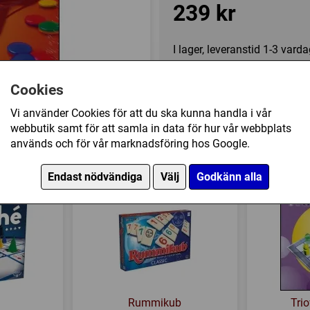
239 kr
I lager, leveranstid 1-3 vard
Cookies
Övrig information
Vi använder Cookies för att du ska kunna handla i vår
Speltyp:
Strategispel
webbutik samt för att samla in data för hur vår webbplats
Kategori:
Abstrakt strategi
används och för vår marknadsföring hos Google.
yer har också köpt
Tillverkare:
Mindtwister Ga
Endast nödvändiga
Välj
Godkänn alla
Försälj. rank:
4442/18137
Rummikub
Tri