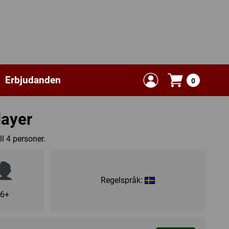
Erbjudanden
0
layer
l 4 personer.
Regelspråk:
6+