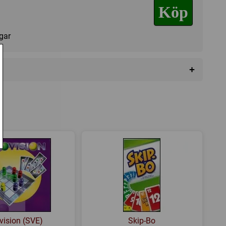
Köp
agar
+
mes
ovision (SVE)
Skip-Bo