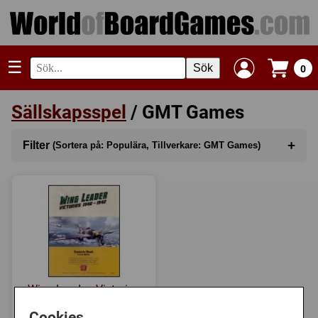
☰
Sök
0
Sällskapsspel
/ GMT Games
+
Filter
(Sortera på: Populära, Tillverkare: GMT Games)
Sortera på
(Populära)
Kategori
Serie
Tillverkare
(GMT Games)
Wing Leader: Victories
Regler
1940-1942, 2nd Ed.
Cookies