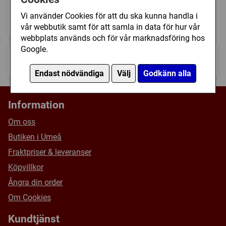
Update Kit
Expansioner
Vi använder Cookies för att du ska kunna handla i
525 kr
Bevaka
vår webbutik samt för att samla in data för hur vår
I lager
webbplats används och för vår marknadsföring hos
Google.
« Föregående
121-121 av totalt 121
Nästa »
Endast nödvändiga
Välj
Godkänn alla
Information
Om oss
Butiken i Umeå
Fraktpriser & leveranser
Köpvillkor
Ångra din order
Om Cookies
Kundtjänst