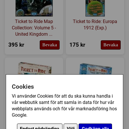
Ticket to Ride Map
Ticket to Ride: Europa
Collection: Volume 5 -
1912 (Exp.)
United Kingdom ...
395 kr
175 kr
Bevaka
Bevaka
Cookies
Vi använder Cookies för att du ska kunna handla i
vår webbutik samt för att samla in data för hur vår
Ticket to Ride: Europe -
Ticket to Ride: Track
webbplats används och för vår marknadsföring hos
15th Anniversary (ENG)
Switcher (solospel)
Google.
975 kr
265 kr
Köp
Köp
Endast nödvändiga
Välj
Godkänn alla