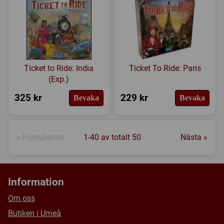
Ticket to Ride: India
Ticket To Ride: Paris
(Exp.)
325 kr
229 kr
Bevaka
Bevaka
« Föregående
1-40 av totalt 50
Nästa »
Information
Om oss
Butiken i Umeå