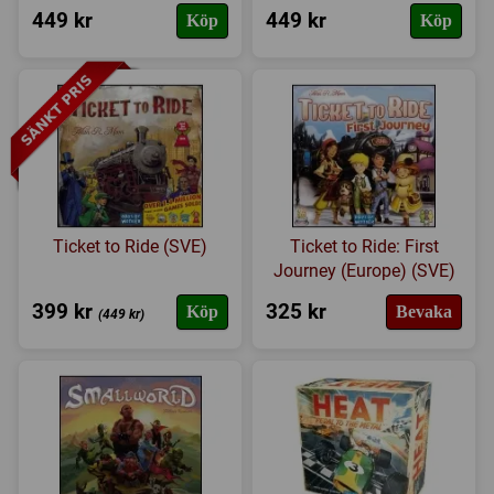
449 kr
449 kr
Köp
Köp
Expansioner
I lager
Ticket to Ride (SVE)
Ticket to Ride: First
Journey (Europe) (SVE)
399 kr
325 kr
Köp
Bevaka
(449 kr)