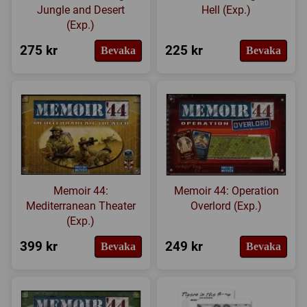
Jungle and Desert
Hell (Exp.)
(Exp.)
275 kr
225 kr
Bevaka
Bevaka
Memoir 44:
Memoir 44: Operation
Mediterranean Theater
Overlord (Exp.)
(Exp.)
399 kr
249 kr
Bevaka
Bevaka