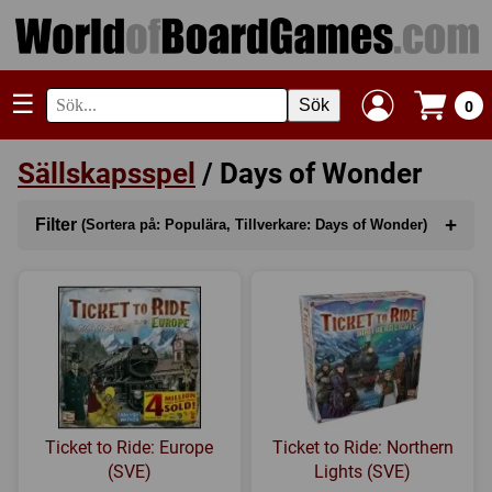
☰
Sök
0
Sällskapsspel
/ Days of Wonder
+
Filter
(Sortera på: Populära, Tillverkare: Days of Wonder)
Sortera på
(Populära)
Kategori
Serie
Tillverkare
(Days of Wonder)
Ticket to Ride: Europe
Ticket to Ride: Northern
Regler
(SVE)
Lights (SVE)