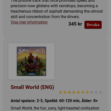
The pristine track that once promised speed and
precision now glistens with raindrops, becoming a
treacherous ribbon of asphalt demanding the utmost
skill and concentration from the drivers.
Visa mer information
345 kr
Bevaka
Small World (ENG)
★★★★★★★★★★
★★★★★★★★★★
Antal spelare: 2-5, Speltid: 60-120 min, Ålder: 8+
Small World, the fun, zany, light-hearted civilization