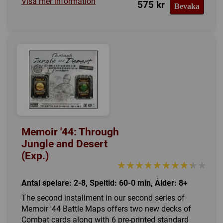
Visa mer information
575 kr
Bevaka
Memoir '44: Through
Jungle and Desert
(Exp.)
★★★★★★★★★★
★★★★★★★★★★
Antal spelare: 2-8, Speltid: 60-0 min, Ålder: 8+
The second installment in our second series of
Memoir '44 Battle Maps offers two new decks of
Combat cards along with 6 pre-printed standard