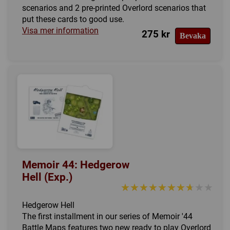
scenarios and 2 pre-printed Overlord scenarios that
put these cards to good use.
Visa mer information
275 kr
Bevaka
Memoir 44: Hedgerow
Hell (Exp.)
★★★★★★★★★★
★★★★★★★★★★
Hedgerow Hell
The first installment in our series of Memoir '44
Battle Maps features two new ready to play Overlord