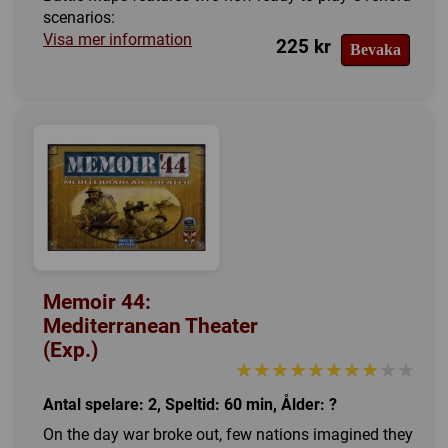
scenarios:
Visa mer information
225 kr
Bevaka
Memoir 44:
Mediterranean Theater
(Exp.)
★★★★★★★★★★
★★★★★★★★★★
Antal spelare: 2, Speltid: 60 min, Ålder: ?
On the day war broke out, few nations imagined they