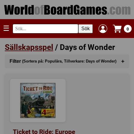
☰
Sök
0
Sällskapsspel
/ Days of Wonder
+
Filter
(Sortera på: Populära, Tillverkare: Days of Wonder)
Sortera på
(Populära)
Kategori
Serie
Tillverkare
(Days of Wonder)
Regler
Ticket to Ride: Europe