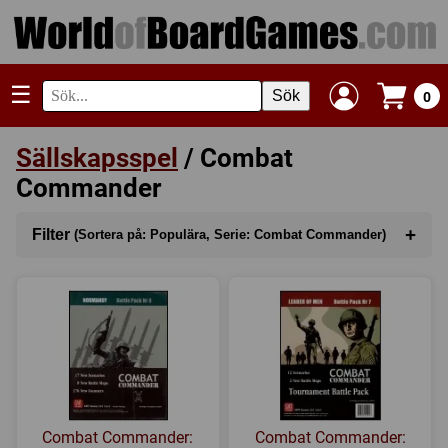
☰
Sök
0
Sällskapsspel
/ Combat
Commander
+
Filter
(Sortera på: Populära, Serie: Combat Commander)
Sortera på
(Populära)
Kategori
Serie
(Combat Commander)
Tillverkare
Combat Commander:
Combat Commander: