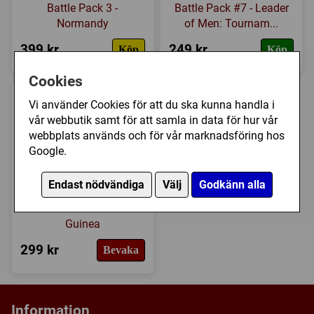
Regler
Battle Pack 3 -
Battle Pack #7 - Leader
Normandy
of Men: Tournam...
Expansioner
399 kr
249 kr
Köp
Köp
I lager
Cookies
Vi använder Cookies för att du ska kunna handla i
vår webbutik samt för att samla in data för hur vår
webbplats används och för vår marknadsföring hos
Google.
Endast nödvändiga
Välj
Godkänn alla
Combat Commander:
Battle Pack 4 - New
Guinea
299 kr
Bevaka
Information