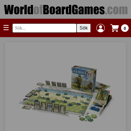
☰
Sök
0