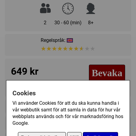
2
30 - 60 (min)
8+
Regelspråk:
★★★★★★★★★★
★★★★★★★★★★
649 kr
Bevaka
Tillfälligt slut
Cookies
Vi använder Cookies för att du ska kunna handla i
+
Innehållsförteckning
vår webbutik samt för att samla in data för hur vår
webbplats används och för vår marknadsföring hos
1 double-sided board
+
Google.
Recensioner (8)
144 army miniatures (Axis and Allied)
Suveränt spel!
- 9/10
36 obstacles