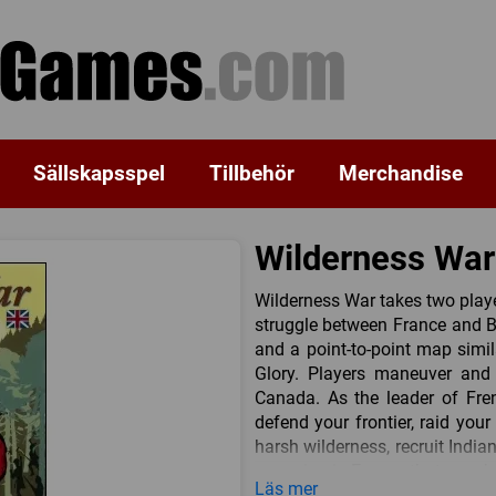
Sällskapsspel
Tillbehör
Merchandise
Wilderness War
Wilderness War takes two playe
struggle between France and Br
and a point-to-point map simi
Glory. Players maneuver and 
Canada. As the leader of Fren
defend your frontier, raid your
harsh wilderness, recruit Indian
occurring in Europe that are a
Läs mer