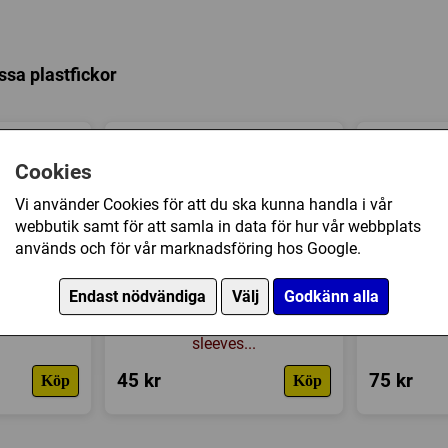
Tillverkare:
GMT Games
24-page Playbook (including
Länkar:
Regler
,
Tillverkaren
2 Player Aid sheets
Försälj. rank:
17567/18138
One 6-sided die
ssa plastfickor
Cookies
Vi använder Cookies för att du ska kunna handla i vår
webbutik samt för att samla in data för hur vår webbplats
används och för vår marknadsföring hos Google.
Endast nödvändiga
Välj
Godkänn alla
mium Card
Ultra Pro: PRO-Gloss 50ct
Ultra Pro
 mm) - 100
Standard Deck Protector
Standar
sleeves...
45 kr
75 kr
Köp
Köp