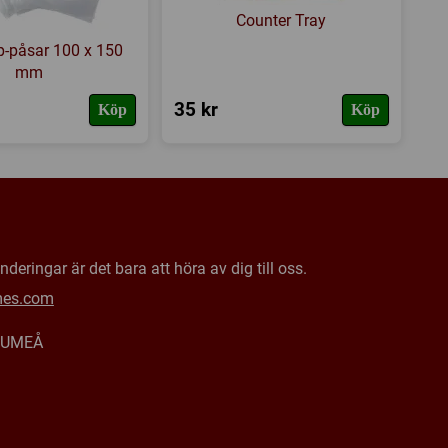
Counter Tray
p-påsar 100 x 150
mm
35 kr
Köp
Köp
deringar är det bara att höra av dig till oss.
mes.com
0 UMEÅ