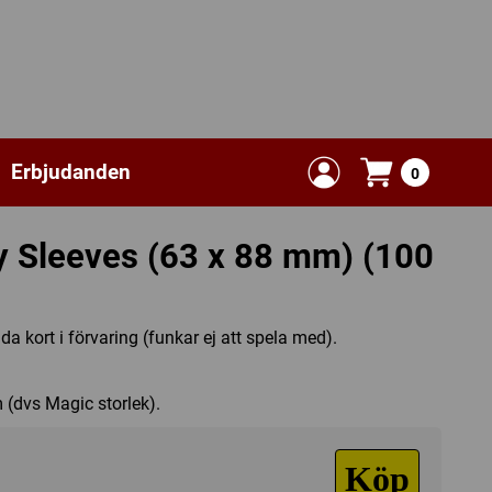
Erbjudanden
0
ny Sleeves (63 x 88 mm) (100
dda kort i förvaring (funkar ej att spela med).
 (dvs Magic storlek).
Köp