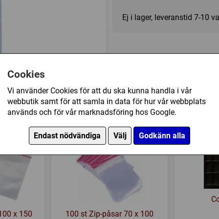
Ej i lager, leveranstid 7-10 
Cookies
Vi använder Cookies för att du ska kunna handla i vår
webbutik samt för att samla in data för hur vår webbplats
Sleeves (63 x 88 mm) (100 st) har också köpt
används och för vår marknadsföring hos Google.
Endast nödvändiga
Välj
Godkänn alla
Co
 100 x 150
100 st Zip-påsar 70 x 100