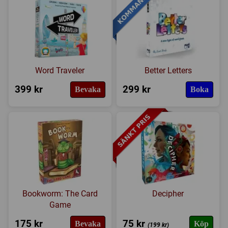
Word Traveler
Better Letters
399 kr
299 kr
Bevaka
Boka
Bookworm: The Card
Decipher
Game
175 kr
75 kr
Bevaka
Köp
(199 kr)