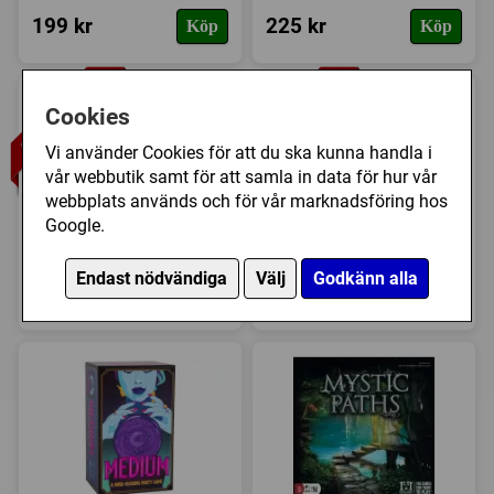
199 kr
225 kr
Köp
Köp
Cookies
Vi använder Cookies för att du ska kunna handla i
vår webbutik samt för att samla in data för hur vår
webbplats används och för vår marknadsföring hos
Google.
Koffer Packen Extrem
MATCH 5
Endast nödvändiga
Välj
Godkänn alla
49 kr
149 kr
Köp
Köp
(129 kr)
(199 kr)