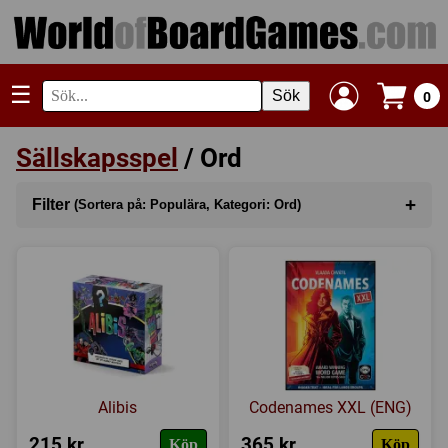
☰
Sök
0
Sällskapsspel
/ Ord
+
Filter
(Sortera på: Populära, Kategori: Ord)
Sortera på
(Populära)
Kategori
(Ord)
Serie
Tillverkare
Alibis
Codenames XXL (ENG)
Regler
215 kr
365 kr
Köp
Köp