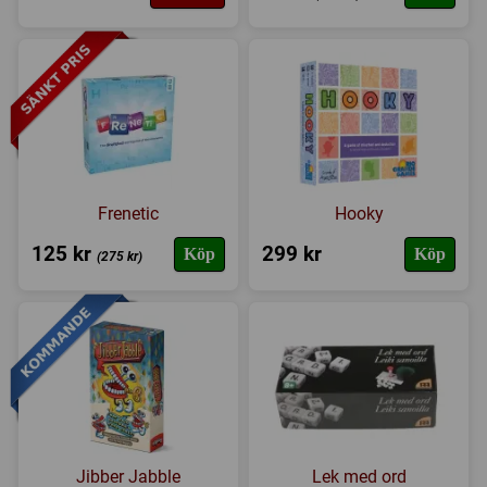
Frenetic
Hooky
125 kr
299 kr
Köp
Köp
(275 kr)
Jibber Jabble
Lek med ord