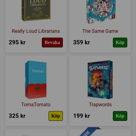
Really Loud Librarians
The Same Game
295 kr
359 kr
Bevaka
Köp
TomaTomato
Trapwords
325 kr
199 kr
Köp
Köp