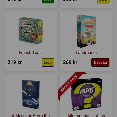
Expansioner
I lager
French Toast
Landmarks
219 kr
269 kr
Köp
Bevaka
A Message From the
Alla mot spelet Alias