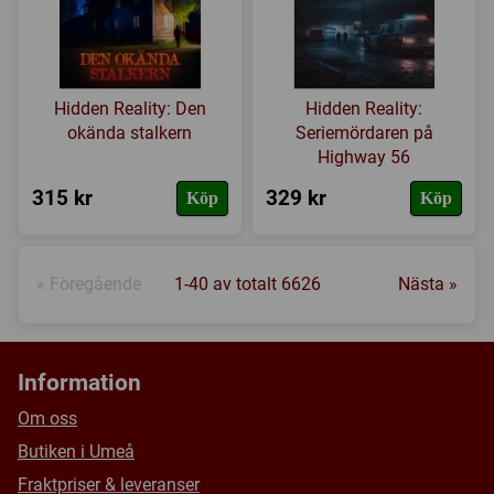
Hidden Reality: Den
Hidden Reality:
okända stalkern
Seriemördaren på
Highway 56
315 kr
329 kr
Köp
Köp
« Föregående
1-40 av totalt 6626
Nästa »
Information
Om oss
Butiken i Umeå
Fraktpriser & leveranser