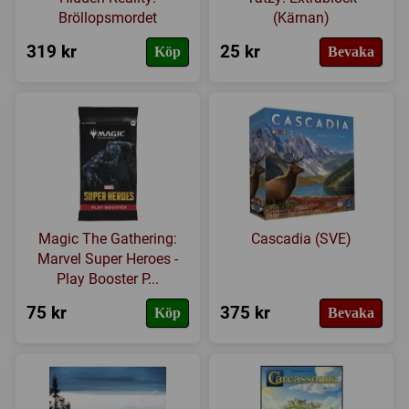
Bröllopsmordet
(Kärnan)
319 kr
25 kr
Köp
Bevaka
Magic The Gathering:
Cascadia (SVE)
Marvel Super Heroes -
Play Booster P...
75 kr
375 kr
Köp
Bevaka