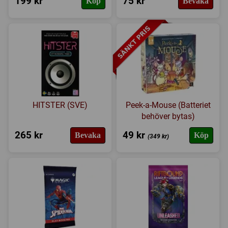
199 kr
75 kr
Köp
Bevaka
I lager
HITSTER (SVE)
Peek-a-Mouse (Batteriet
behöver bytas)
265 kr
49 kr
Bevaka
Köp
(349 kr)