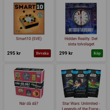
Smart10 (SVE)
Hidden Reality: Det
sista tolvslaget
295 kr
299 kr
Bevaka
Köp
När då då?
Star Wars: Unlimited -
Legends of the Force -