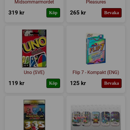
Midsommarmordet
Pleasures
319 kr
265 kr
Köp
Bevaka
Uno (SVE)
Flip 7 - Kompakt (ENG)
119 kr
125 kr
Köp
Bevaka