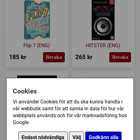
Flip 7 (ENG)
HITSTER (ENG)
185 kr
265 kr
Bevaka
Bevaka
Cookies
Vi använder Cookies för att du ska kunna handla i
vår webbutik samt för att samla in data för hur vår
webbplats används och för vår marknadsföring hos
Hidden Reality:
Hitster: Movies & TV
Google.
Mannen på åkern
Soundtracks (Exp.)
Endast nödvändiga
Välj
Godkänn alla
299 kr
179 kr
Köp
Bevaka