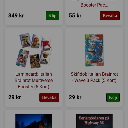
Booster Pac...
349 kr
55 kr
Köp
Bevaka
Lamincard: Italian
Skifidol: Italian Brainrot
Brainrot Multiverse
- Wave 3 Pack (5 Kort)
Booster (5 Kort)
29 kr
29 kr
Bevaka
Köp