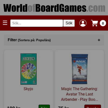
☰
Sök
0
+
Filter
(Sortera på: Populära)
Sortera på
(Populära)
Kategori
Serie
Tillverkare
Skyjo
Magic The Gathering:
Regler
Avatar The Last
Airbender - Play Boo...
Expansioner