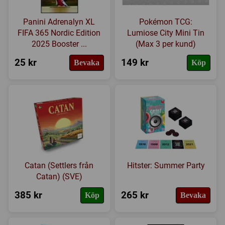
Panini Adrenalyn XL
Pokémon TCG:
FIFA 365 Nordic Edition
Lumiose City Mini Tin
2025 Booster ...
(Max 3 per kund)
25 kr
149 kr
Bevaka
Köp
Catan (Settlers från
Hitster: Summer Party
Catan) (SVE)
385 kr
265 kr
Köp
Bevaka