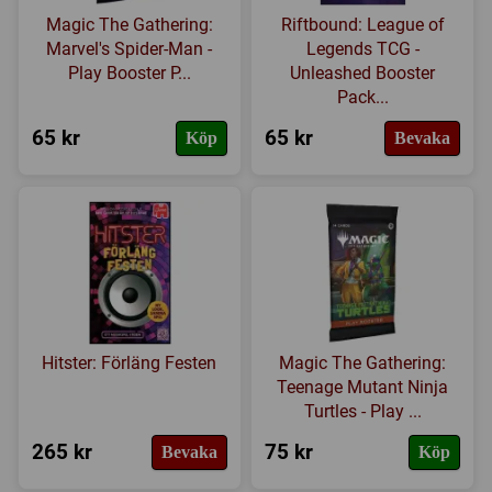
Magic The Gathering:
Riftbound: League of
Marvel's Spider-Man -
Legends TCG -
Play Booster P...
Unleashed Booster
Pack...
65 kr
65 kr
Köp
Bevaka
Hitster: Förläng Festen
Magic The Gathering:
Teenage Mutant Ninja
Turtles - Play ...
265 kr
75 kr
Bevaka
Köp