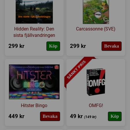
Hidden Reality: Den
Carcassonne (SVE)
sista fjällvandringen
299 kr
299 kr
Köp
Bevaka
Hitster Bingo
OMFG!
449 kr
49 kr
Bevaka
Köp
(149 kr)