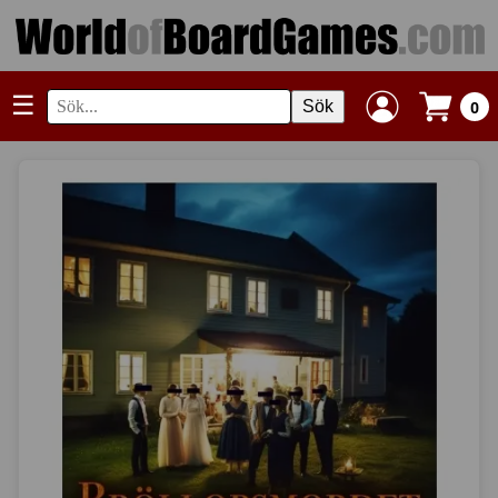
☰
Sök
0