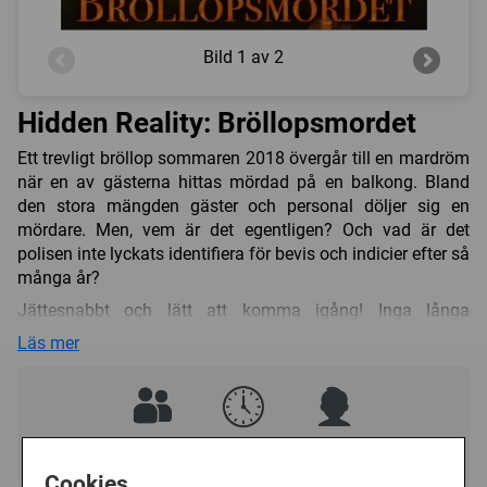
Bild
1 av 2
Hidden Reality: Bröllopsmordet
Ett trevligt bröllop sommaren 2018 övergår till en mardröm
när en av gästerna hittas mördad på en balkong. Bland
den stora mängden gäster och personal döljer sig en
mördare. Men, vem är det egentligen? Och vad är det
polisen inte lyckats identifiera för bevis och indicier efter så
många år?
Jättesnabbt och lätt att komma igång! Inga långa
spelregler att läsa igenom. Det är bara att sätta sig in i
Läs mer
mordutredningen och försöka lista ut vem som är
mördaren.
- Speltid: 2 - 4 timmar beroende på antal spelare.
- Rekommenderat antal spelare: 2 - 6.
2 - 6
120 - 240 (min)
15+
- Åldersgräns: 15+
Cookies