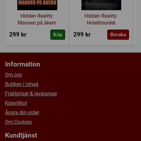
Hidden Reality:
Hidden Reality:
Mannen på åkern
Hotellmordet
299 kr
299 kr
7
Köp
Bevaka
Information
Om oss
Butiken i Umeå
Fraktpriser & leveranser
Köpvillkor
Ångra din order
Om Cookies
Kundtjänst