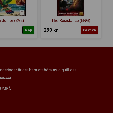
ju fler spelare man är. Med två spelare har vi hamnat
t spel (när Jack klarar sig förbi fjärde natten). Med 3
 Junior (SVE)
The Resistance (ENG)
tgåvan (2013) med förbättrade komponenter. Alla
299 kr
Köp
Bevaka
k och man har slipat bort "barnsjukdomar" från första
at när man bläddrar igenom den relativt omfattande
 börjar spela upptäcker man snart att det är tämligen
deringar är det bara att höra av dig till oss.
re klurig mekanik som verkligen lyfter fram temat, i
r detta spel till en fullträff för den som värdesätter
mes.com
e alltför komplicerade regler.
0 UMEÅ
Recension
1 av 2
Skriv en recension