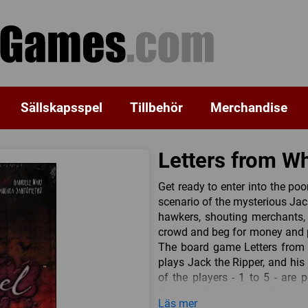
Sällskapsspel
Tillbehör
Merchandise
Letters from W
Get ready to enter into the po
scenario of the mysterious Jac
hawkers, shouting merchants, 
crowd and beg for money and pro
The board game Letters from W
plays Jack the Ripper, and his 
of the players - 1 to 5 - are
Ripper before the end of the g
Läs mer