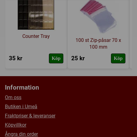
Counter Tray
100 st Zip-påsar 70 x
100 mm
35 kr
25 kr
2
Köp
Köp
Information
Om oss
Butiken i Umeå
Fraktpriser & leveranser
Köpvillkor
Ångra din order