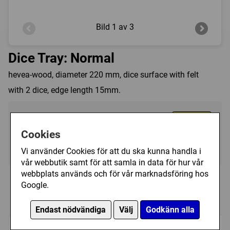
Bild
1 av 3
Dice Tray: Normal
hevea-wood, diameter 220 mm, dice surface with felt
with 2 dice, edge length 15mm.
199 kr
Köp
Cookies
Ej i lager, leveranstid 10-14 vardagar
Vi använder Cookies för att du ska kunna handla i
vår webbutik samt för att samla in data för hur vår
webbplats används och för vår marknadsföring hos
Personer som har köpt Dice Tray: Normal
Google.
har också köpt
Endast nödvändiga
Välj
Godkänn alla