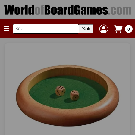
☰
Sök
0