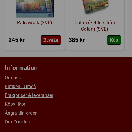
Patchwork (SVE)
Catan (Settlers från
Catan) (SVE)
245 kr
385 kr
2
Bevaka
Köp
Information
Om oss
Butiken i Umeå
Fraktpriser & leveranser
Köpvillkor
Ångra din order
Om Cookies