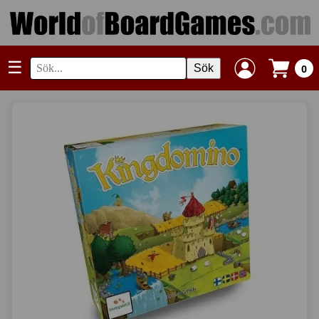
☰
Sök
0