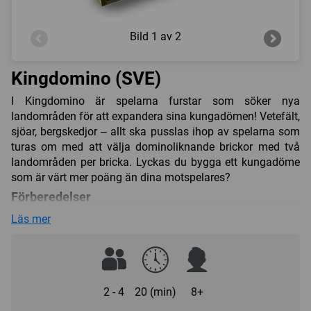
Bild
1 av 2
Kingdomino (SVE)
I Kingdomino är spelarna furstar som söker nya
landområden för att expandera sina kungadömen! Vetefält,
sjöar, bergskedjor – allt ska pusslas ihop av spelarna som
turas om med att välja dominoliknande brickor med två
landområden per bricka. Lyckas du bygga ett kungadöme
som är värt mer poäng än dina motspelares?
Förberedelser
Alla dominobrickor blandas med sin siffersida uppåt och
Läs mer
placeras därefter i lådan i sitt tilltänkta fack. Är man
endast 2 eller 3 spelare avlägsnas ett visst antal brickor
från högen. Därefter drar man endera tre eller fyra brickor
beroende på spelarantal och lägger ut dessa nedanför
2 - 4
20 (min)
8+
varandra med siffersidan uppåt, sorterade i sifferordning,
vartefter brickorna vänds på så att man ser deras