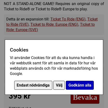
NOT A STAND-ALONE GAME! Requires an original copy of
Ticket to Ride® or Ticket to Ride® Europe to play.
Detta är en expansion till:
Ticket To Ride (ENG)
,
Ticket
to Ride (SVE)
,
Ticket to Ride: Europe (ENG)
,
Ticket to
Ride: Europe (SVE)
Cookies
2 - 5
?
8+
Vi använder Cookies för att du ska kunna handla i
vår webbutik samt för att samla in data för hur vår
webbplats används och för vår marknadsföring hos
Regelspråk:
Google.
★★★★★★★★★★
★★★★★★★★★★
Endast nödvändiga
Välj
Godkänn alla
395 kr
Bevaka