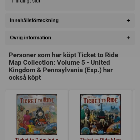
Tillfälligt slut
+
Innehållsförteckning
Map of United Kingdom (2-4 players)
+
Övrig information
Map of Pennsylvania (2-5 players)
Speltyp:
Strategispel
,
Familjespel
New Train cards & Tech Cards (United Kingdom)
Personer som har köpt Ticket to Ride
Serie:
Ticket to Ride
New Stock Share Cards (Pennsylvania)
Map Collection: Volume 5 - United
Kategori:
Tåg / Järnväg
Tickets & Rules for each Map
Kingdom & Pennsylvania (Exp.) har
Tillverkare:
Days of Wonder
också köpt
Länkar:
Regler
,
Tillverkarens hemsida
,
BoardGameGeek
Försälj. rank:
3195/18138