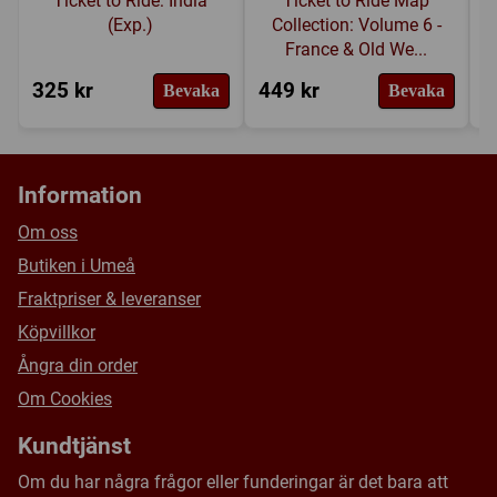
Ticket to Ride: India
Ticket to Ride Map
(Exp.)
Collection: Volume 6 -
France & Old We...
325 kr
449 kr
4
Bevaka
Bevaka
Information
Om oss
Butiken i Umeå
Fraktpriser & leveranser
Köpvillkor
Ångra din order
Om Cookies
Kundtjänst
Om du har några frågor eller funderingar är det bara att