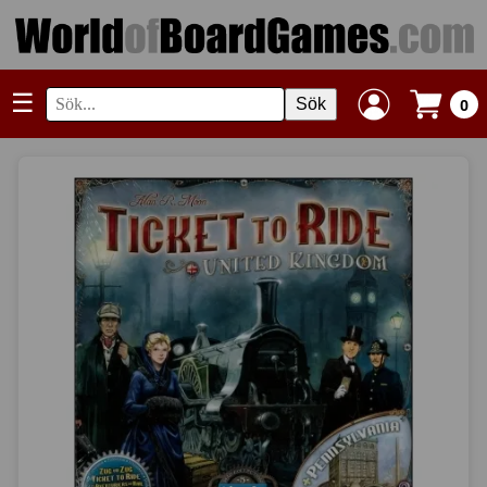
☰
Sök
0