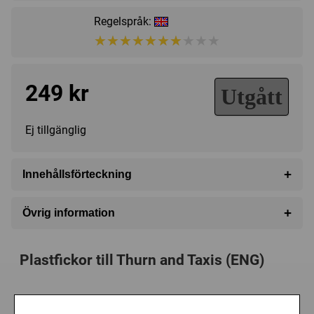
bonusbrickorna på sian platser på spelplanen. Stadskorten
Regelspråk:
blandas och de 6 översta läggs upp med framsidan upp så
★★★★★★★★★★
★★★★★★★★★★
att man ser dessa städer. Vagnskorten läggs på sina
platser överst på spelplanen.
Spelets mål
249 kr
Spelet går ut på att man ska bygga upp ett postsystem i
Utgått
Tyskland och några närliggande länder. Genom att göra
detta på ett bra sätt får man poäng med hjälp av
Ej tillgänglig
bonusbrickor/kort.
Spelets gång
Varje spelare spelar i tur och ordning och under varje
+
Innehållsförteckning
spelares tur händer:
Spelplan (58 x 43 cm)
1. Spelaren måste ta ett stadskort, antingen ett av de 6
+
Övrig information
som ligger på spelplanen eller det översta från högen och
80 Hus av trä i 4 färger
placera detta i sin hand.
Speltyp:
Strategispel
,
Familjespel
4 Kort som visar spelarnas färg
2. Spelaren måste bygga vidare på sin postväg eller starta
Kategori:
Renässansen (1300 - 1500)
,
Transport
,
Plastfickor till Thurn and Taxis (ENG)
20 Vagnskort
en ny om spelaren inte har någon påbörjad väg. En
Kortdragande
,
Hand management
,
Nätverk /
66 Stadskort, 3 för varje stad
postväg börjar man genom att placera ett stadskort
Vägbyggande
,
Samla serier
framför sig på bordet. När man sedan bygger vidare på
30 Bonusbrickor
Tillverkare:
Rio Grande Games
Det är totalt 90 st kort som passar i någon av
postvägen måste man lägga ut ett kort med en stad som