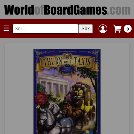
☰
Sök
0