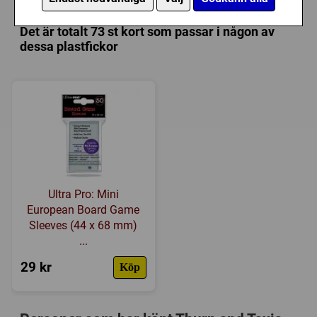
Tillverkare:
Rio Grande Games
Det är totalt 73 st kort som passar i någon av
Länkar:
Tillverkarens hemsida
,
BoardGameGeek
dessa plastfickor
Försälj. rank:
16664/18137
Ultra Pro: Mini
European Board Game
Sleeves (44 x 68 mm)
...
29 kr
Köp