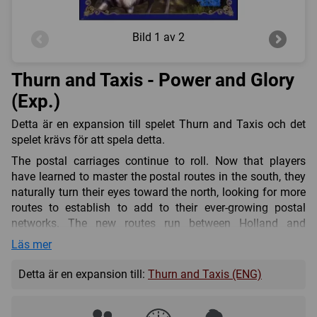
Bild
1 av 2
Thurn and Taxis - Power and Glory
(Exp.)
Detta är en expansion till spelet Thurn and Taxis och det
spelet krävs för att spela detta.
The postal carriages continue to roll. Now that players
have learned to master the postal routes in the south, they
naturally turn their eyes toward the north, looking for more
routes to establish to add to their ever-growing postal
networks. The new routes run between Holland and
Sachsen – between Preußen and the free cities. The player
Läs mer
build new postal stations in order to provide fast service
for important letters to the many new customers in the
Detta är en expansion till:
Thurn and Taxis (ENG)
north.
Hard-working postal carriers add horses to their carriages