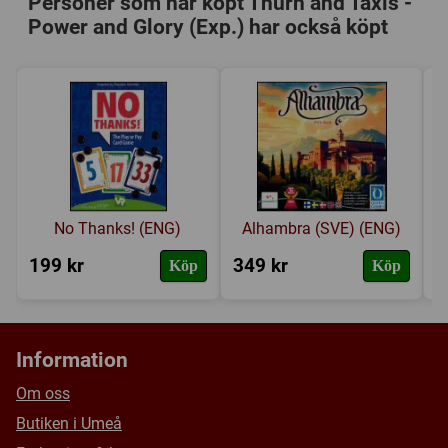
Personer som har köpt Thurn and Taxis -
Power and Glory (Exp.) har också köpt
No Thanks! (ENG)
Alhambra (SVE) (ENG)
199 kr
349 kr
7
Köp
Köp
Information
Om oss
Butiken i Umeå