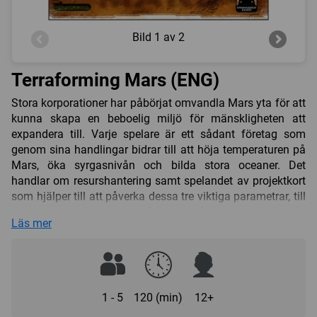
Bild
1 av 2
Terraforming Mars (ENG)
Stora korporationer har påbörjat omvandla Mars yta för att
kunna skapa en beboelig miljö för mänskligheten att
expandera till. Varje spelare är ett sådant företag som
genom sina handlingar bidrar till att höja temperaturen på
Mars, öka syrgasnivån och bilda stora oceaner. Det
handlar om resurshantering samt spelandet av projektkort
som hjälper till att påverka dessa tre viktiga parametrar, till
dess att samtliga har uppfyllts varpå en sista spelrunda
Läs mer
inleds. Därefter vinner den spelare som under spelets gång
har lyckats samla ett högre jordomvandlingsvärde.
Förberedelser
Spelarna viker upp spelplanen och placerar ut de tre, vita
1 - 5
120 (min)
12+
räknekuberna i botten på mätarna för
jordomvandlingsvärdet (TR), syrgasnivån samt