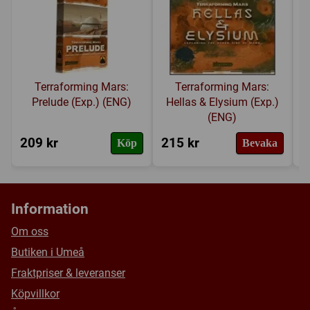
Terraforming Mars:
Terraforming Mars:
Prelude (Exp.) (ENG)
Hellas & Elysium (Exp.)
(ENG)
209 kr
215 kr
2
Köp
Bevaka
Information
Om oss
Butiken i Umeå
Fraktpriser & leveranser
Köpvillkor