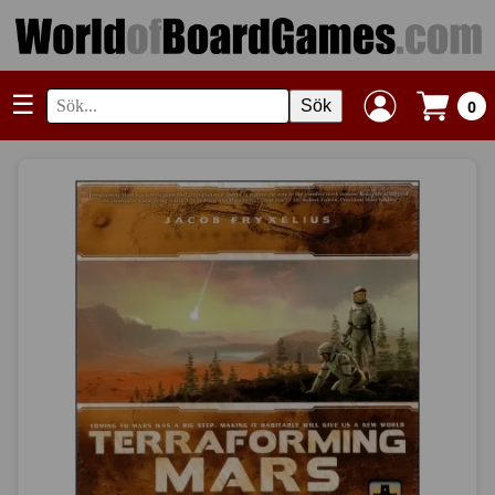
☰
Sök
0