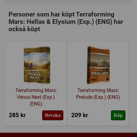
Speltyp:
Strategispel
Personer som har köpt Terraforming
Kategori:
Ekonomi
,
Miljö
,
Industri / Tillverkning
,
Mars: Hellas & Elysium (Exp.) (ENG) har
Science Fiction
,
Kortdragande
,
Territorium byggande
,
också köpt
Hand management
,
Placera brickor
,
Variabla spelare
Tillverkare:
Fryxgames
,
Stronghold Games
Länkar:
Tillverkarens hemsida
,
BoardGameGeek
Försälj. rank:
1215/18137
Terraforming Mars:
Terraforming Mars:
Venus Next (Exp.)
Prelude (Exp.) (ENG)
(ENG)
285 kr
209 kr
2
Bevaka
Köp