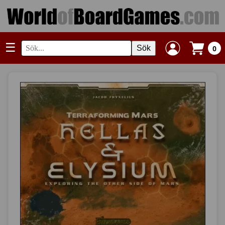
☰
Sök
0