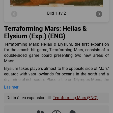
Bild
1 av 2
Terraforming Mars: Hellas &
Elysium (Exp.) (ENG)
Terraforming Mars: Hellas & Elysium, the first expansion
for the smash hit game, Terraforming Mars, consists of a
double-sided game board presenting two new areas of
Mars:
Elysium takes players almost to the opposite side of Mars''
equator, with vast lowlands for oceans in the north and a
dry, mineral-rich south. Place a tile on Olympus Mons, the
highest peak in the solar system, to gain three free cards!
Läs mer
Hellas, the southern wild, includes Mars'' south pole and
Detta är en expansion till:
Terraforming Mars (ENG)
the enormous seven-hex Hellas crater that just begs to
become a giant lake. Building around the pole gives you
new placement bonuses in the form of heat and possibly