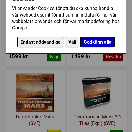
Vi använder Cookies för att du ska kunna handla i
vår webbutik samt för att samla in data för hur vår
webbplats används och för vår marknadsföring hos
Google.
Eclipse: Second Dawn
ISS Vanguard: Corebox
Endast nödvändiga
Välj
Godkänn alla
for the Galaxy
1599 kr
1499 kr
Köp
Bevaka
Terraforming Mars
Terraforming Mars: 3D
(SVE)
Tiles (Exp.) (SVE)