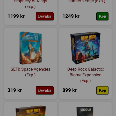
Prophecy of Kings
Thunder's Edge (Exp.)
Expansioner
(Exp.)
1199 kr
1249 kr
Bevaka
Köp
I lager
SETI: Space Agencies
Deep Rock Galactic:
(Exp.)
Biome Expansion
(Exp.)
319 kr
899 kr
Bevaka
Köp