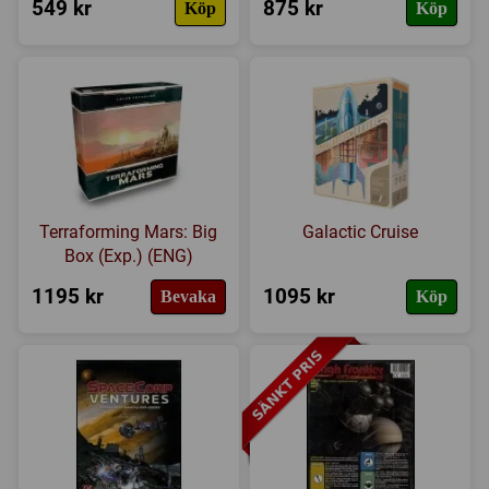
549 kr
875 kr
Köp
Köp
Terraforming Mars: Big
Galactic Cruise
Box (Exp.) (ENG)
1195 kr
1095 kr
Bevaka
Köp