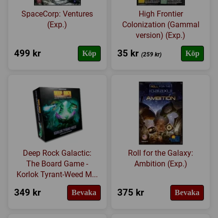
SpaceCorp: Ventures
High Frontier
(Exp.)
Colonization (Gammal
version) (Exp.)
499 kr
35 kr
Köp
Köp
(259 kr)
Deep Rock Galactic:
Roll for the Galaxy:
The Board Game -
Ambition (Exp.)
Korlok Tyrant-Weed M...
349 kr
375 kr
Bevaka
Bevaka