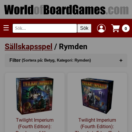
☰
Sök
0
Sällskapsspel
/ Rymden
+
Filter
(Sortera på: Betyg, Kategori: Rymden)
Sortera på
(Betyg)
Kategori
(Rymden)
Serie
Tillverkare
Twilight Imperium
Twilight Imperium
Regler
(Fourth Edition):
(Fourth Edition):