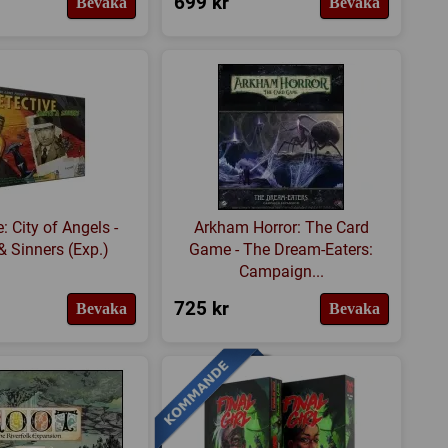
699 kr
Bevaka
Bevaka
: City of Angels -
Arkham Horror: The Card
& Sinners (Exp.)
Game - The Dream-Eaters:
Campaign...
725 kr
Bevaka
Bevaka