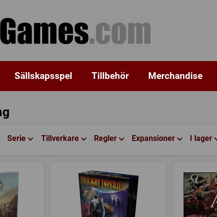
Sällskapsspel
Tillbehör
Merchandise
ng
Serie
Tillverkare
Regler
Expansioner
I lager