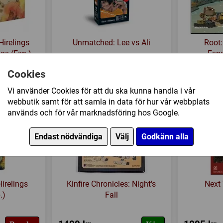
Hirelings
Unmatched: Lee vs Ali
Root:
ox (Exp.)
Expa
329 kr
425 kr
Köp
Köp
Cookies
Vi använder Cookies för att du ska kunna handla i vår
webbutik samt för att samla in data för hur vår webbplats
används och för vår marknadsföring hos Google.
Endast nödvändiga
Välj
Godkänn alla
Hirelings
Kinfire Chronicles: Night's
Next
.)
Fall