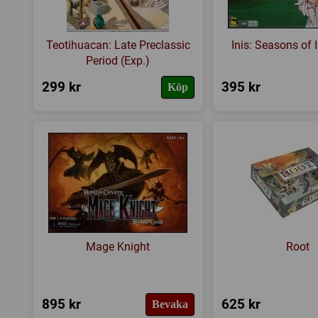
Teotihuacan: Late Preclassic
Inis: Seasons of I
Period (Exp.)
299 kr
395 kr
Köp
Mage Knight
Root
895 kr
625 kr
Bevaka