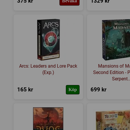
375 kr
1329 kr
Bevaka
Arcs: Leaders and Lore Pack
Mansions of M
(Exp.)
Second Edition - P
Serpent..
165 kr
699 kr
Köp