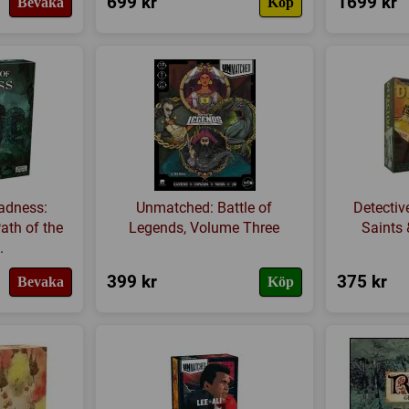
699 kr
1699 kr
Bevaka
Köp
adness:
Unmatched: Battle of
Detective
ath of the
Legends, Volume Three
Saints 
.
399 kr
375 kr
Bevaka
Köp