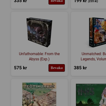
335 kr
199 kr
Bevaka
(235 kr)
Unfathomable: From the
Unmatched: Ba
Abyss (Exp.)
Legends, Volu
575 kr
385 kr
Bevaka