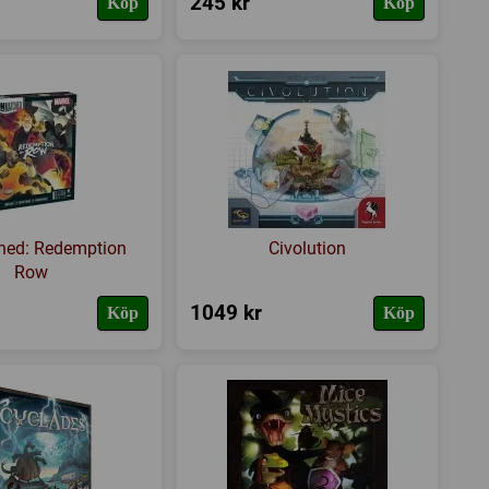
245 kr
Köp
Köp
ed: Redemption
Civolution
Row
1049 kr
Köp
Köp