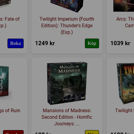
s: Fate of
Twilight Imperium (Fourth
Arcs: Th
xp.)
Edition): Thunder's Edge
Cam
(Exp.)
1249 kr
1039 kr
Boka
Köp
gs of Ruin
Mansions of Madness:
Twilight
Second Edition - Horrific
Journeys: ...