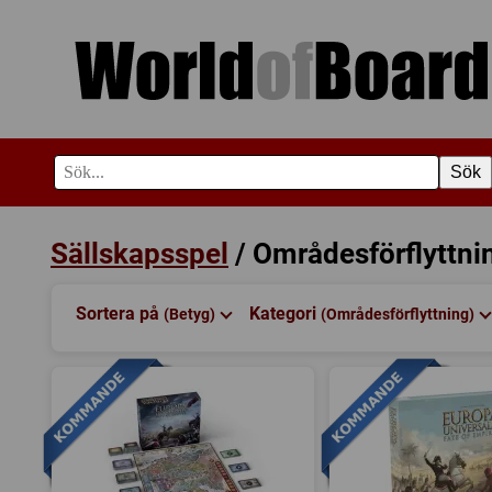
Sök
Sällskapsspel
/ Områdesförflyttni
Sortera på
Kategori
(Betyg)
(Områdesförflyttning)