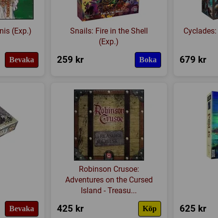
nis (Exp.)
Snails: Fire in the Shell
Cyclades:
(Exp.)
259 kr
679 kr
Bevaka
Boka
Robinson Crusoe:
Adventures on the Cursed
Island - Treasu...
425 kr
625 kr
Bevaka
Köp