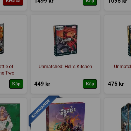
1499 kr
1095 kr
Bevaka
Köp
ttle of
Unmatched: Hell's Kitchen
Unmatch
me Two
449 kr
475 kr
Köp
Köp