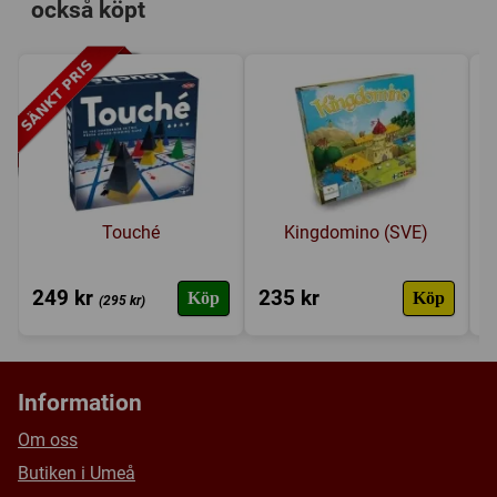
också köpt
Placera brickor
Tillverkare:
Övriga
Länkar:
Tillverkarens hemsida
,
BoardGameGeek
Försälj. rank:
1191/18139
Touché
Kingdomino (SVE)
249 kr
235 kr
1
Köp
Köp
(295 kr)
Information
Om oss
Butiken i Umeå