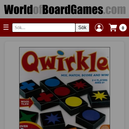
☰
Sök
0