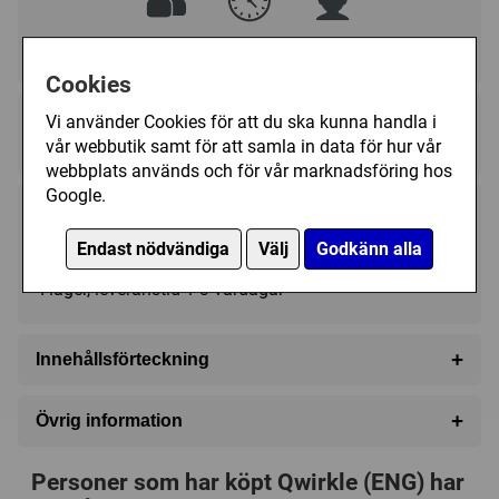
2 - 4
30 - 60 (min)
6+
Cookies
Regelspråk:
Vi använder Cookies för att du ska kunna handla i
★★★★★★★★★★
★★★★★★★★★★
vår webbutik samt för att samla in data för hur vår
webbplats används och för vår marknadsföring hos
Google.
299 kr
Köp
Endast nödvändiga
Välj
Godkänn alla
I lager, leveranstid 1-3 vardagar
+
Innehållsförteckning
108 Wooden Tiles
+
Övrig information
Drawstring Bag
Speltyp:
Strategispel
,
Familjespel
Rules
Personer som har köpt Qwirkle (ENG) har
Kategori:
Abstrakt strategi
,
Mönster (Se / Göra)
,