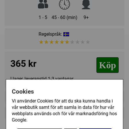
1 - 5
45 - 60 (min)
9+
Regelspråk:
★★★★★★★★★★
★★★★★★★★★★
365 kr
Köp
I lager, leveranstid 1-3 vardagar
Cookies
+
Videoklipp (2)
Vi använder Cookies för att du ska kunna handla i
vår webbutik samt för att samla in data för hur vår
+
Övrig information
webbplats används och för vår marknadsföring hos
Google.
Speltyp:
Familjespel