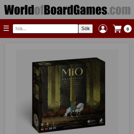
☰
Sök
0