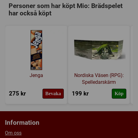
Personer som har köpt Mio: Brädspelet
har också köpt
Jenga
Nordiska Väsen (RPG):
Spelledarskärm
275 kr
199 kr
2
Bevaka
Köp
Information
Om oss