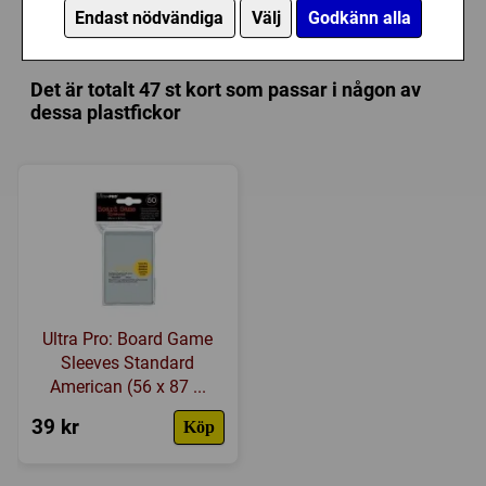
Kategori:
Fantasy
,
Samarbete
,
Rollspel / Berättande
Plastfickor till Mio: Brädspelet
Endast nödvändiga
Välj
Godkänn alla
Tillverkare:
Övriga
Länkar:
BoardGameGeek
Det är totalt 47 st kort som passar i någon av
Försälj. rank:
1761/18137
dessa plastfickor
Ultra Pro: Board Game
Sleeves Standard
American (56 x 87 ...
39 kr
Köp