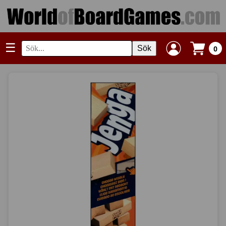
☰
Sök
0