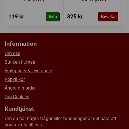
119 kr
325 kr
3
Köp
Bevaka
Information
Om oss
Butiken i Umeå
Fraktpriser & leveranser
Köpvillkor
Ångra din order
Om Cookies
Kundtjänst
Om du har några frågor eller funderingar är det bara att
höra av dig till oss.