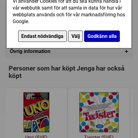
Vi använder Cookies för att du ska kunna handla i
vår webbutik samt för att samla in data för hur vår
275 kr
Bevaka
webbplats används och för vår marknadsföring hos
Google.
Tillfälligt slut
Endast nödvändiga
Välj
Godkänn alla
+
Övrig information
Speltyp:
Familjespel
,
Vuxen/partyspel
Personer som har köpt Jenga har också
Kategori:
Fingerfärdighet
köpt
Tillverkare:
Parker Brothers
,
Hasbro
Länkar:
Tillverkarens hemsida
,
BoardGameGeek
Försälj. rank:
427/18137
Uno (SVE)
Twister (SVE)