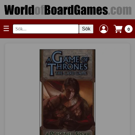
☰
Sök
0