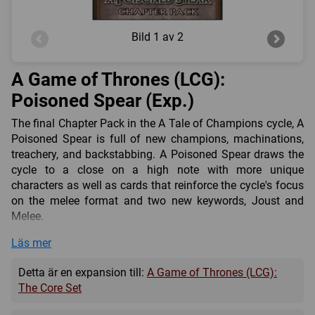
Bild
1 av 2
A Game of Thrones (LCG):
Poisoned Spear (Exp.)
The final Chapter Pack in the A Tale of Champions cycle, A
Poisoned Spear is full of new champions, machinations,
treachery, and backstabbing. A Poisoned Spear draws the
cycle to a close on a high note with more unique
characters as well as cards that reinforce the cycle's focus
on the melee format and two new keywords, Joust and
Melee.
The 60 new cards (3 copies each of 20 different cards)
Läs mer
from A Poisoned Spear introduce Condition attachments
that support decks without agendas, Warhorse
Detta är en expansion till:
A Game of Thrones (LCG):
attachments for each house that provide dynamic bonuses
The Core Set
when the attached characters win challenges alone, and a
fantastic new location that's certain to promote the