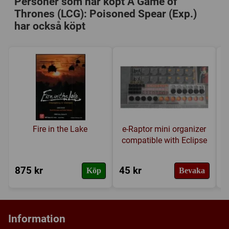
Personer som har köpt A Game of
Thrones (LCG): Poisoned Spear (Exp.)
har också köpt
Fire in the Lake
e-Raptor mini organizer
compatible with Eclipse
875 kr
45 kr
9
Köp
Bevaka
Information