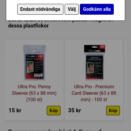
Kategori:
Fantasy
,
Kortdragande
,
Hand management
Endast nödvändiga
Välj
Godkänn alla
Tillverkare:
Fantasy Flight Games
Det är totalt 60 st kort som passar i någon av
Länkar:
Tillverkarens hemsida
,
BoardGameGeek
dessa plastfickor
Försälj. rank:
5216/18138
Ultra Pro: Penny
Ultra Pro - Premium
Sleeves (63 x 88 mm)
Card Sleeves (63 x 88
(100 st)
mm) - 100 st
15 kr
35 kr
4
Köp
Köp