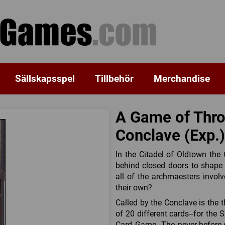
Sällskapsspel
Tillbehör
Merchandise
A Game of Thro
Conclave (Exp.)
In the Citadel of Oldtown the 
behind closed doors to shape 
all of the archmaesters invol
their own?
Called by the Conclave is the 
of 20 different cards–for the
Card Game. The never-before-