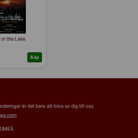
e in the Lake
Köp
deringar är det bara att höra av dig till oss.
mes.com
0 UMEÅ