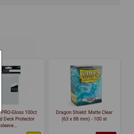
el
G) (First Edition)
,
AGoT (LCG): Secrets of Oldtown
ande
,
Hand management
 Games
da
,
BoardGameGeek
: PRO-Gloss 100ct
Dragon Shield: Matte Clear
d Deck Protector
(63 x 88 mm) - 100 st
sleeve...