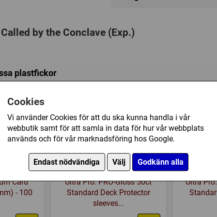
Speltyp:
Kortspel
,
Strategisp
Serie:
A Game of Thrones (LC
 Called by the Conclave (Exp.)
Kategori:
Fantasy
,
Kortdrag
Tillverkare:
Fantasy Flight
Länkar:
Tillverkarens hemsi
ssa plastfickor
Försälj. rank:
5190/18139
Cookies
Vi använder Cookies för att du ska kunna handla i vår
webbutik samt för att samla in data för hur vår webbplats
används och för vår marknadsföring hos Google.
Endast nödvändiga
Välj
Godkänn alla
mium Card
Ultra Pro: PRO-Gloss 50ct
Ultra Pro
 mm) - 100
Standard Deck Protector
Standar
sleeves...