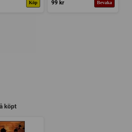
99 kr
Köp
Bevaka
å köpt