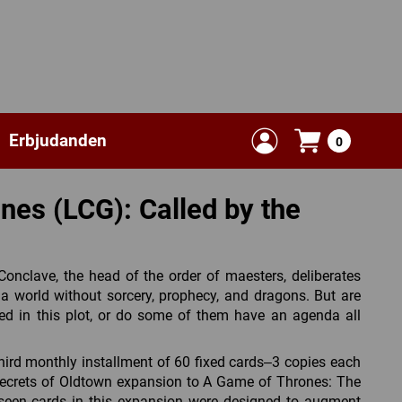
Erbjudanden
0
nes (LCG): Called by the
Conclave, the head of the order of maesters, deliberates
a world without sorcery, prophecy, and dragons. But are
ved in this plot, or do some of them have an agenda all
third monthly installment of 60 fixed cards–3 copies each
 Secrets of Oldtown expansion to A Game of Thrones: The
seen cards in this expansion were designed to augment