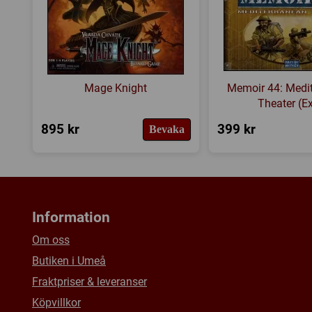
Mage Knight
Memoir 44: Medi
Theater (Ex
895 kr
399 kr
Bevaka
Information
Om oss
Butiken i Umeå
Fraktpriser & leveranser
Köpvillkor