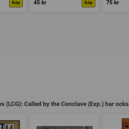
45 kr
75 kr
Köp
Köp
 (LCG): Called by the Conclave (Exp.) har ocks