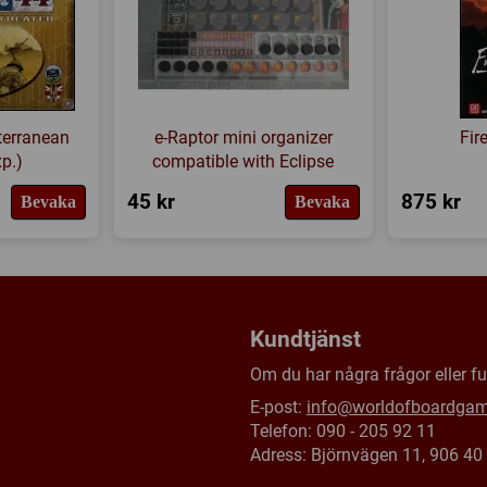
terranean
e-Raptor mini organizer
Fir
p.)
compatible with Eclipse
45 kr
875 kr
Bevaka
Bevaka
Kundtjänst
Om du har några frågor eller fun
E-post:
info@worldofboardga
Telefon: 090 - 205 92 11
Adress: Björnvägen 11, 906 4