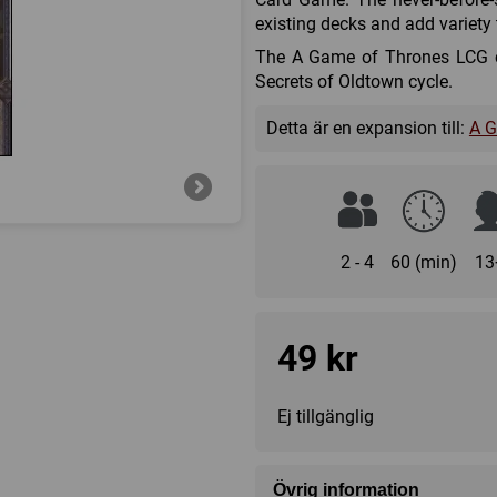
existing decks and add variet
The A Game of Thrones LCG cor
Secrets of Oldtown cycle.
Detta är en expansion till:
A G
2 - 4
60 (min)
13
49 kr
Ej tillgänglig
Övrig information