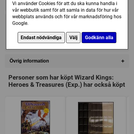
★★★★★★★★★★
★★★★★★★★★★
Vi använder Cookies för att du ska kunna handla i
vår webbutik samt för att samla in data för hur vår
webbplats används och för vår marknadsföring hos
Google.
175 kr
Utgått
Endast nödvändiga
Välj
Godkänn alla
Ej tillgänglig
+
Övrig information
Speltyp:
Strategispel
,
Krigsspel
Personer som har köpt Wizard Kings:
Tillverkare:
Columbia Games
Heroes & Treasures (Exp.) har också köpt
Länkar:
Tillverkarens hemsida
,
BoardGameGeek
Försälj. rank:
17720/18139