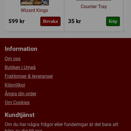
Counter Tray
Wizard Kings
599 kr
35 kr
8
Bevaka
Köp
Information
Om oss
Butiken i Umeå
Fraktpriser & leveranser
Köpvillkor
Ångra din order
Om Cookies
Kundtjänst
Om du har några frågor eller funderingar är det bara att
höra av dig till oss.