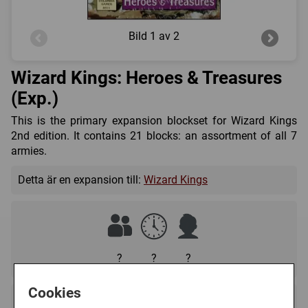
Bild
1 av 2
Wizard Kings: Heroes & Treasures
(Exp.)
This is the primary expansion blockset for Wizard Kings
2nd edition. It contains 21 blocks: an assortment of all 7
armies.
Detta är en expansion till:
Wizard Kings
?
?
?
Cookies
Regelspråk: