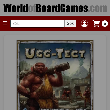
☰
Sök
0