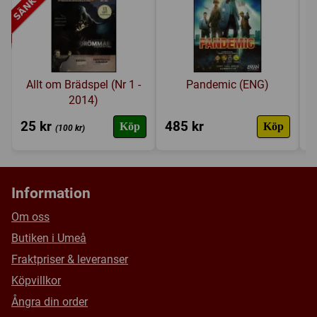
Försälj. rank:
17040/18132
Allt om Brädspel (Nr 1 -
Pandemic (ENG)
2014)
25 kr
485 kr
6
Köp
Köp
(100 kr)
Information
Om oss
Butiken i Umeå
Fraktpriser & leveranser
Köpvillkor
Ångra din order