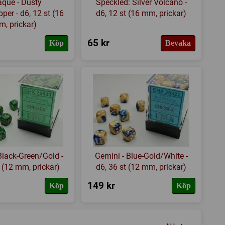
que - Dusty
Speckled: Silver Volcano -
per - d6, 12 st (16
d6, 12 st (16 mm, prickar)
, prickar)
65 kr
Köp
Bevaka
Black-Green/Gold -
Gemini - Blue-Gold/White -
t (12 mm, prickar)
d6, 36 st (12 mm, prickar)
149 kr
Köp
Köp