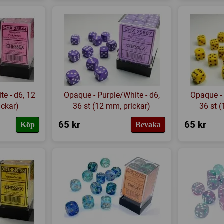
e - d6, 12
Opaque - Purple/White - d6,
Opaque - 
ickar)
36 st (12 mm, prickar)
36 st 
65 kr
65 kr
Köp
Bevaka