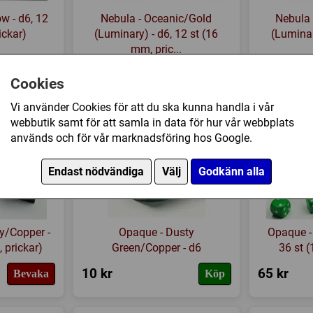
ow - d6, 12
Nebula - Oceanic/Gold
Nebula 
ickar)
(Luminary) - d6, 12 st (16
(Luminar
mm, pric...
109 kr
109 kr
Bevaka
Bevaka
Cookies
Vi använder Cookies för att du ska kunna handla i vår
webbutik samt för att samla in data för hur vår webbplats
används och för vår marknadsföring hos Google.
Endast nödvändiga
Välj
Godkänn alla
y/Copper -
Opaque - Dusty
Opaque - 
 prickar)
Green/Copper - d6
36 st 
10 kr
65 kr
Bevaka
Köp