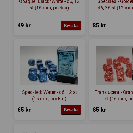
Opaque: Black/White - d6, 12
Speckled - Golde
st (16 mm, prickar)
d6, 36 st (12 mm,
49 kr
85 kr
Bevaka
Speckled: Water - d6, 12 st
Translucent - Oran
(16 mm, prickar)
st (16 mm, pr
65 kr
85 kr
Bevaka