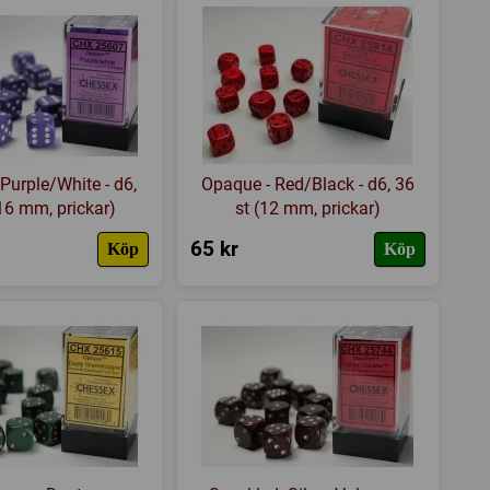
Purple/White - d6,
Opaque - Red/Black - d6, 36
(16 mm, prickar)
st (12 mm, prickar)
65 kr
Köp
Köp