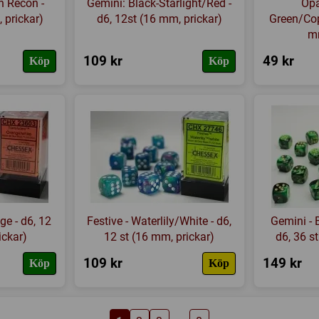
n Recon -
Gemini: Black-Starlight/Red -
Opa
 prickar)
d6, 12st (16 mm, prickar)
Green/Cop
mm
109 kr
49 kr
Köp
Köp
ge - d6, 12
Festive - Waterlily/White - d6,
Gemini - 
ickar)
12 st (16 mm, prickar)
d6, 36 s
109 kr
149 kr
Köp
Köp