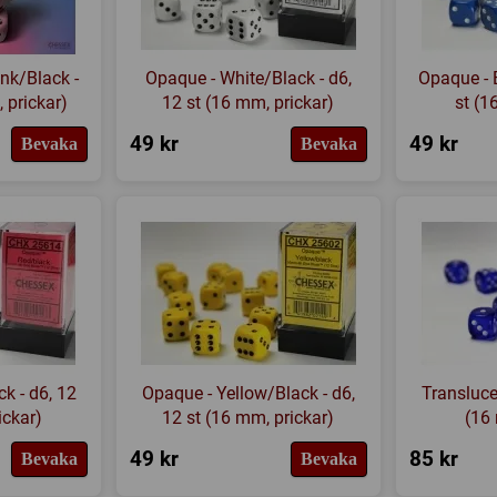
nk/Black -
Opaque - White/Black - d6,
Opaque - 
 prickar)
12 st (16 mm, prickar)
st (1
49 kr
49 kr
Bevaka
Bevaka
k - d6, 12
Opaque - Yellow/Black - d6,
Translucen
ickar)
12 st (16 mm, prickar)
(16 
49 kr
85 kr
Bevaka
Bevaka