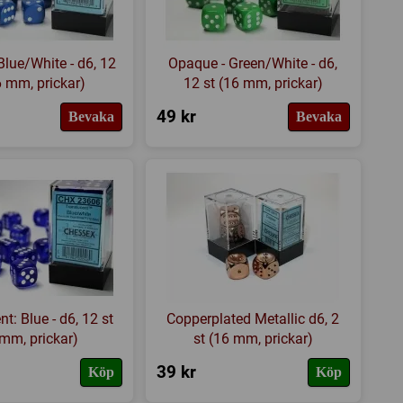
Blue/White - d6, 12
Opaque - Green/White - d6,
6 mm, prickar)
12 st (16 mm, prickar)
49 kr
Bevaka
Bevaka
t: Blue - d6, 12 st
Copperplated Metallic d6, 2
mm, prickar)
st (16 mm, prickar)
39 kr
Köp
Köp