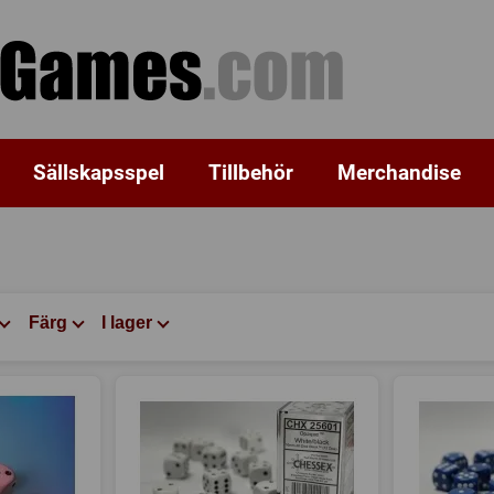
Sällskapsspel
Tillbehör
Merchandise
Färg
I lager