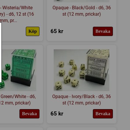
- Wisteria/White
Opaque - Black/Gold - d6, 36
y) - d6, 12 st (16
st (12 mm, prickar)
mm, pr...
65 kr
Köp
Bevaka
Green/White - d6,
Opaque - Ivory/Black - d6, 36
(12 mm, prickar)
st (12 mm, prickar)
65 kr
Bevaka
Bevaka