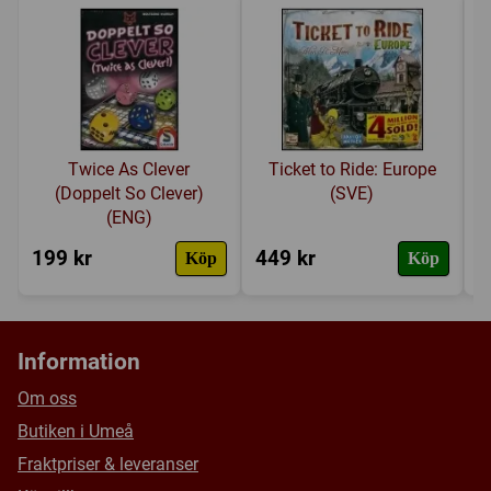
Efter ett visst antal spelrundor avslutas spelomgången och
den spelare som har lyckats samla flest poäng vinner.
Twice As Clever
Ticket to Ride: Europe
(Doppelt So Clever)
(SVE)
(ENG)
199 kr
449 kr
1
Köp
Köp
Information
Om oss
Butiken i Umeå
Fraktpriser & leveranser