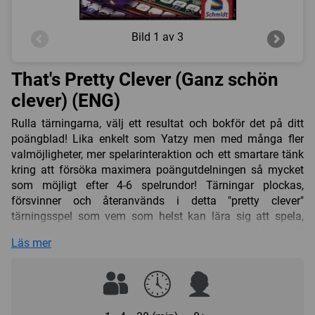
Bild
1 av 3
That's Pretty Clever (Ganz schön
clever) (ENG)
Rulla tärningarna, välj ett resultat och bokför det på ditt
poängblad! Lika enkelt som Yatzy men med många fler
valmöjligheter, mer spelarinteraktion och ett smartare tänk
kring att försöka maximera poängutdelningen så mycket
som möjligt efter 4-6 spelrundor! Tärningar plockas,
försvinner och återanvänds i detta "pretty clever"
tärningsspel som vem som helst kan lära sig att spela,
men som kräver att man tänker till om man verkligen vill
Läs mer
lyckas vinna!
Förberedelser
Spelarna får varsitt poängblad och en penna. En
förstaspelare slumpas fram och denna mottar de sex