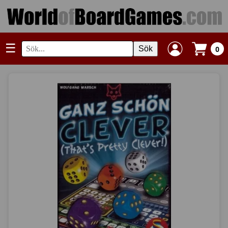
☰
Sök
0