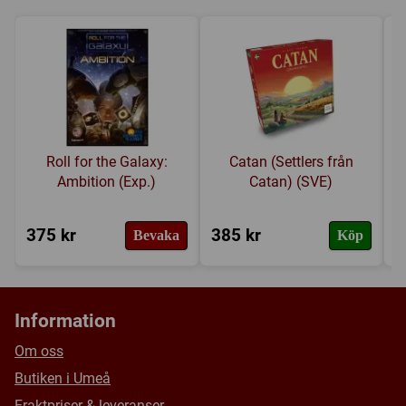
Roll for the Galaxy:
Catan (Settlers från
Ambition (Exp.)
Catan) (SVE)
375 kr
385 kr
9
Bevaka
Köp
Information
Om oss
Butiken i Umeå
Fraktpriser & leveranser