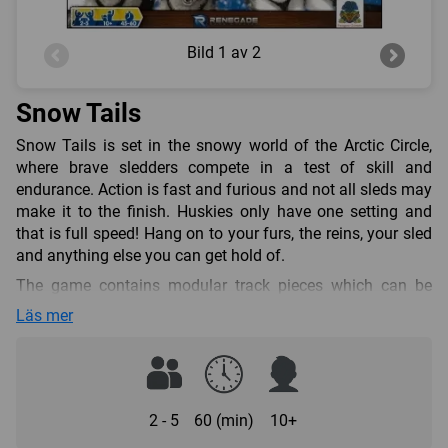
Bild
1 av 2
Snow Tails
Snow Tails is set in the snowy world of the Arctic Circle,
where brave sledders compete in a test of skill and
endurance. Action is fast and furious and not all sleds may
make it to the finish. Huskies only have one setting and
that is full speed! Hang on to your furs, the reins, your sled
and anything else you can get hold of.
The game contains modular track pieces which can be
fitted together to form different courses. Players have their
Läs mer
own Dog Decks which they draw from and play onto their
sled mat. Movement is rarely in a straight line as the sled
may drift left or right. Losing control or speeding into a
corner results in Dent cards being acquired which will limit
a player's hand size.
2 - 5
60 (min)
10+
The game features a fun and original movement