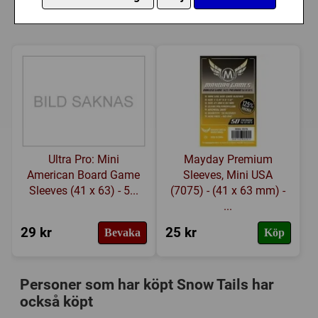
Länkar:
Tillverkarens hemsida
,
BoardGameGeek
36 - Brake Markers
dessa plastfickor
Försälj. rank:
14811/18132
5 - Dog Decks (20 Canine Cards, 4x 1, 2, 3, 4, and 5)
20 - Dent Cards
5 - Sled Mats
20 - Wooden Saplings
1 - "Big Paws" Token
1 - Rule Book
Ultra Pro: Mini
Mayday Premium
American Board Game
Sleeves, Mini USA
Sleeves (41 x 63) - 5...
(7075) - (41 x 63 mm) -
...
29 kr
25 kr
Bevaka
Köp
Personer som har köpt Snow Tails har
också köpt