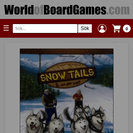
☰
Sök
0