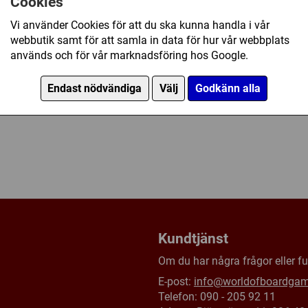
Cookies
Vi använder Cookies för att du ska kunna handla i vår
webbutik samt för att samla in data för hur vår webbplats
används och för vår marknadsföring hos Google.
Endast nödvändiga
Välj
Godkänn alla
Kundtjänst
Om du har några frågor eller fun
E-post:
info@worldofboardga
Telefon: 090 - 205 92 11