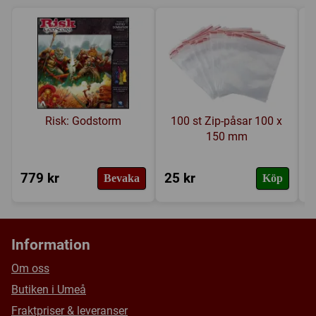
Flood ProtoGraveminds, Infection Forms, Carrier
Tillverkare:
USAopoly
Forms and Juggernaut
Länkar:
Tillverkarens hemsida
,
BoardGameGeek
Custom game board
Försälj. rank:
14054/18139
7 dice
Risk: Godstorm
100 st Zip-påsar 100 x
150 mm
779 kr
25 kr
9
Bevaka
Köp
Information
Om oss
Butiken i Umeå
Fraktpriser & leveranser