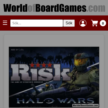
☰
Sök
0