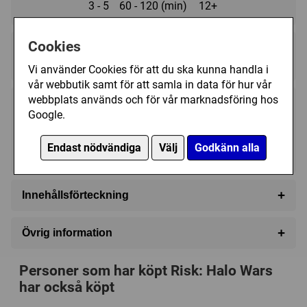
3 - 5
60 - 120 (min)
12+
Cookies
Regelspråk:
★★★★★★★★★★
★★★★★★★★★★
Vi använder Cookies för att du ska kunna handla i
vår webbutik samt för att samla in data för hur vår
webbplats används och för vår marknadsföring hos
369 kr
Utgått
Google.
Endast nödvändiga
Välj
Godkänn alla
Ej tillgänglig
+
Innehållsförteckning
Over 290 custom game pieces:
+
Övrig information
UNSC Fire Bases, Marines, Scorpion Tanks and
Spartan
Speltyp:
Strategispel
,
Krigsspel
Personer som har köpt Risk: Halo Wars
Covenant Command Centers, Grunts, Wraith and
Kategori:
Science Fiction
,
Områdeskontroll
,
har också köpt
Arbiter
Områdesförflyttning
,
Kortdrivet
,
Tärning
,
Samla serier